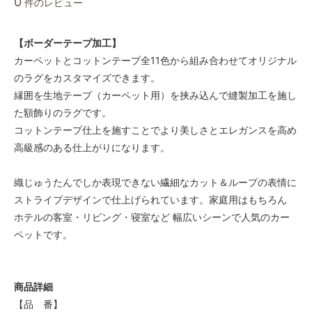
0
件のレビュー
【ボーダーテープ加工】
カーペットとコットンテープ全11色から組み合わせてオリジナル
のラグをカスタマイズできます。
縁囲を生地テープ（カーペット用）を挟み込んで縫製加工を施し
た額飾りのラグです。
コットンテープ仕上を施すことでより美しさとエレガンスを高め
高級感のある仕上がりになります。
織じゅうたんでしか表現できない繊細なカット＆ループの表情に
ストライプデザインで仕上げられています。家庭用はもちろん
ホテルの客室・リビング・寝室など 幅広いシーンで人気のカー
ペットです。
商品詳細
【品 番】