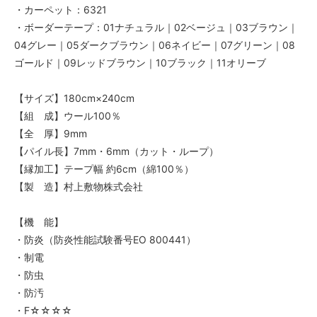
・カーペット：6321
・ボーダーテープ：01ナチュラル｜02ベージュ｜03ブラウン｜
04グレー｜05ダークブラウン｜06ネイビー｜07グリーン｜08
ゴールド｜09レッドブラウン｜10ブラック｜11オリーブ
【サイズ】180cm×240cm
【組 成】ウール100％
【全 厚】9mm
【パイル長】7mm・6mm（カット・ループ）
【縁加工】テープ幅 約6cm（綿100％）
【製 造】村上敷物株式会社
【機 能】
・防炎（防炎性能試験番号EO 800441）
・制電
・防虫
・防汚
・F☆☆☆☆