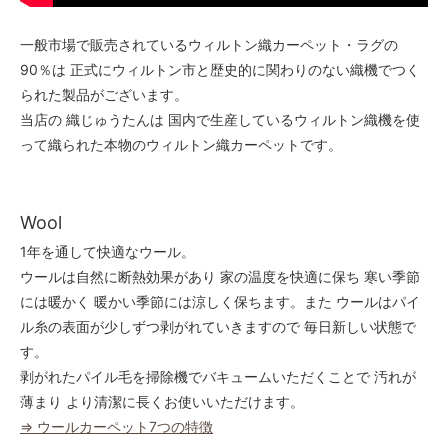
一般市場で販売されているウィルトン織カーペット・ラグの
90％は 正式にウィルトン市と歴史的に関わりのない織機でつく
られた製品がございます。
当店の 織じゅうたんは 国内で生産しているウィルトン織機を使
って織られた本物のウィルトン織カーペットです。
Wool
1年を通して快適なウール。
ウールは自然に断熱効果があり 家の温度を快適に保ち 寒い季節
には暖かく 暖かい季節には涼しく保ちます。また ウールはパイ
ル糸の表面が少しずつ剥がれていきますので 毎日新しい状態で
す。
剥がれたパイル毛を掃除機でバキュームいただくことで 汚れが
薄まり より清潔に長くお使いいただけます。
⇒ ウールカーペット7つの特徴