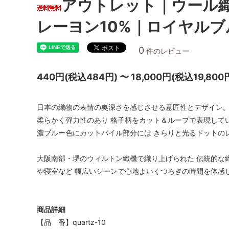
アウトレット｜ウール織
レーヨン10%｜ロイヤルブ
0
件のレビュー
440円(税込484円) 〜 18,000円(税込19,800
日本の織物の表情の奥深さを感じさせる意匠性とデザイン
柔らかく弾力性のあり 格子柄をカット＆ループで表現して
濃ブルー色にカットパイル部分には きらりと光るドットの
大阪南部・堺のウィルトン織機で織り上げられた 伝統的な
や寝室など 幅広いシーンで心地よいくつろぎの時間を体感
商品詳細
【品 番】quartz-10