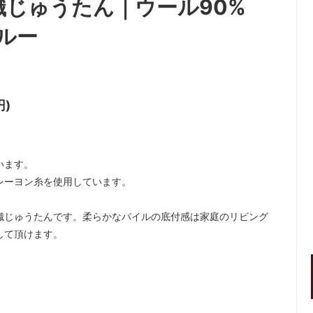
じゅうたん｜ウール90%
ルー
円)
。
います。
レーヨン糸を使用しています。
織じゅうたんです。柔らかなパイルの底付感は家庭のリビング
して頂けます。