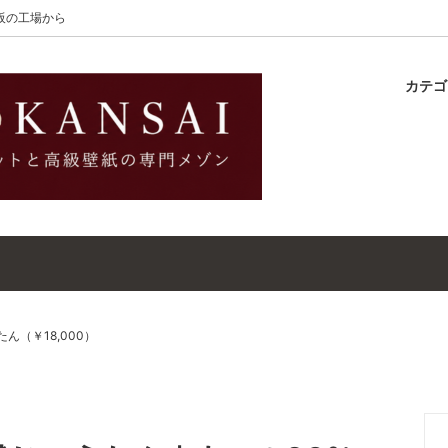
大阪の工場から
カテ
lton
ラグ
ットガイド
S-Wilton
マット
壁紙・クロスガイド
レット｜ウールラグ・マット
高級壁紙｜WALLCOVERINGS
ットクリーナー｜シミトリ剤
吸着シート
ん（￥18,000）