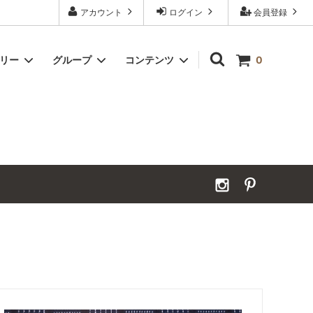
アカウント
ログイン
会員登録
ゴリー
グループ
コンテンツ
0
Grand Order｜別注ウールカーペット
2026年夏季休業のお知らせ
カーペット｜アンダーフェルト
お見積ページ