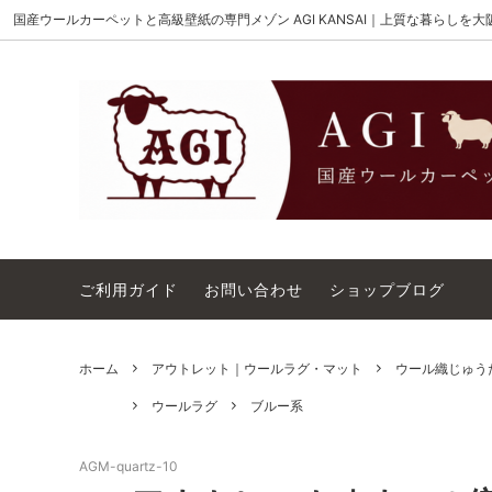
国産ウールカーペットと高級壁紙の専門メゾン AGI KANSAI｜上質な暮らしを
MAISON AKIGAMI
施工用ウールカーペット
AGI KANSAI について
The Wi
ウール
カーペ
ウィルトンオーダー｜別注ウールカーペ
アウト
ット施工用
コットンテープ｜10cm幅
カーペ
ご利用ガイド
お問い合わせ
ショップブログ
ホーム
アウトレット｜ウールラグ・マット
ウール織じゅうた
ウールラグ
ブルー系
AGM-quartz-10