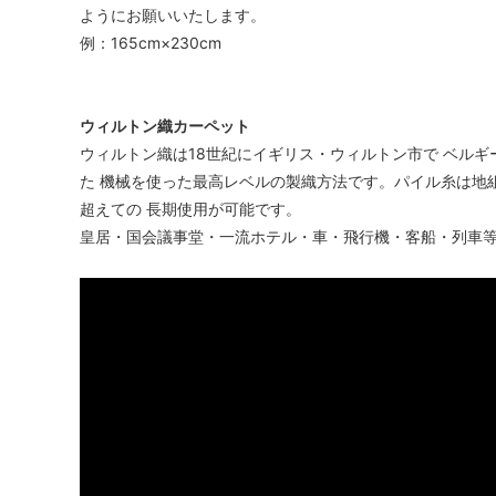
ようにお願いいたします。
例：165cm×230cm
ウィルトン織カーペット
ウィルトン織は18世紀にイギリス・ウィルトン市で ベルギ
た 機械を使った最高レベルの製織方法です。パイル糸は地
超えての 長期使用が可能です。
皇居・国会議事堂・一流ホテル・車・飛行機・客船・列車等