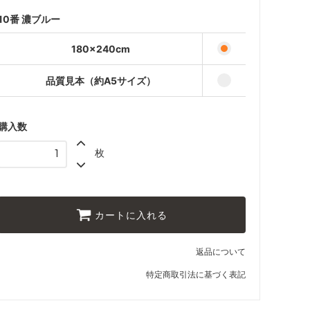
品質見本（約A5サイズ）
440円(税込484円)
10番 濃ブルー
180×240cm
品質見本（約A5サイズ）
購入数
枚
カートに入れる
返品について
特定商取引法に基づく表記