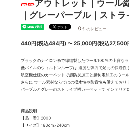
アウトレット｜ウール織じ
｜グレーパープル｜ストラ
0
件のレビュー
440円(税込484円) 〜 25,000円(税込27,500
ブラックのナイロン糸で縁縫製したウール100％の上質な
低パイルのウィルトンループは 適度な弾力で足元の快適性
航空機仕様のカーペットで超防炎加工と超制電加工のウー
さらに ウール素材ならではの撥水性や防音性も備えており 
パープルとグレーのストライプ柄カーペットで インテリア
商品説明
【品 番】2000
【サイズ】180cm×240cm