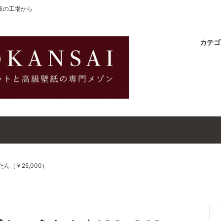
大阪の工場から
カテ
lton
ラグ
ットガイド
S-Wilton
マット
壁紙・クロスガイド
レット｜ウールラグ・マット
高級壁紙｜WALLCOVERINGS
ットクリーナー｜シミトリ剤
吸着シート
ん（￥25,000）