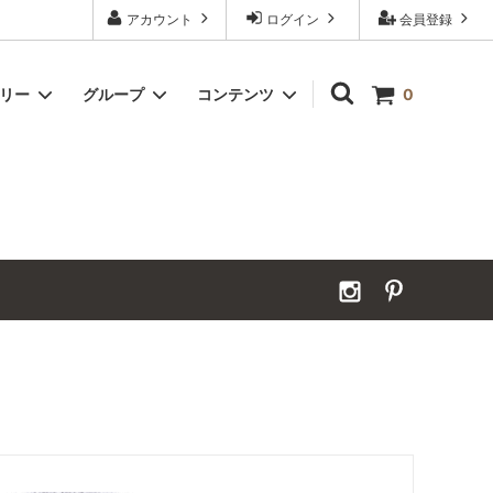
アカウント
ログイン
会員登録
ゴリー
グループ
コンテンツ
0
Grand Order｜別注ウールカーペット
2026年夏季休業のお知らせ
カーペット｜アンダーフェルト
お見積ページ