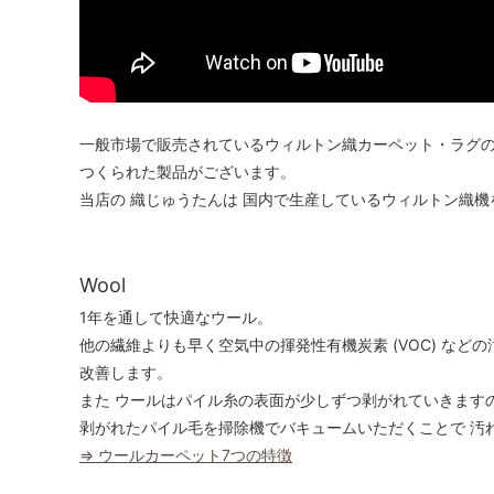
一般市場で販売されているウィルトン織カーペット・ラグの
つくられた製品がございます。
当店の 織じゅうたんは 国内で生産しているウィルトン織
Wool
1年を通して快適なウール。
他の繊維よりも早く空気中の揮発性有機炭素 (VOC) など
改善します。
また ウールはパイル糸の表面が少しずつ剥がれていきます
剥がれたパイル毛を掃除機でバキュームいただくことで 汚
⇒ ウールカーペット7つの特徴