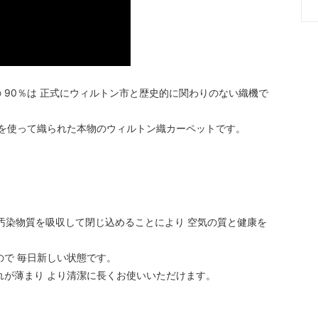
 90％は 正式にウィルトン市と歴史的に関わりのない織機で
機を使って織られた本物のウィルトン織カーペットです。
の汚染物質を吸収して閉じ込めることにより 空気の質と健康を
ので 毎日新しい状態です。
れが薄まり より清潔に長くお使いいただけます。