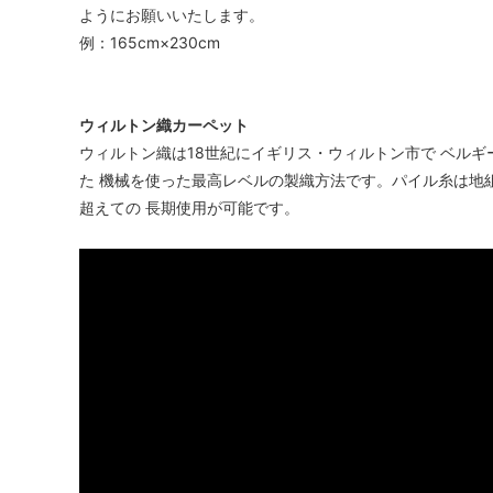
ようにお願いいたします。
例：165cm×230cm
ウィルトン織カーペット
ウィルトン織は18世紀にイギリス・ウィルトン市で ベルギ
た 機械を使った最高レベルの製織方法です。パイル糸は地
超えての 長期使用が可能です。