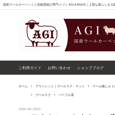
国産ウールカーペットと高級壁紙の専門メゾン AGI KANSAI｜上質な暮らしを
MAISON AKIGAMI
施工用ウールカーペット
AGI KANSAI について
The Wi
ウール
カーペ
ウィルトンオーダー｜別注ウールカーペ
アウト
ット施工用
コットンテープ｜10cm幅
カーペ
ご利用ガイド
お問い合わせ
ショップブログ
ホーム
アウトレット｜ウールラグ・マット
ウール織じゅうた
ウールラグ
パープル系
AGM-HK-2000