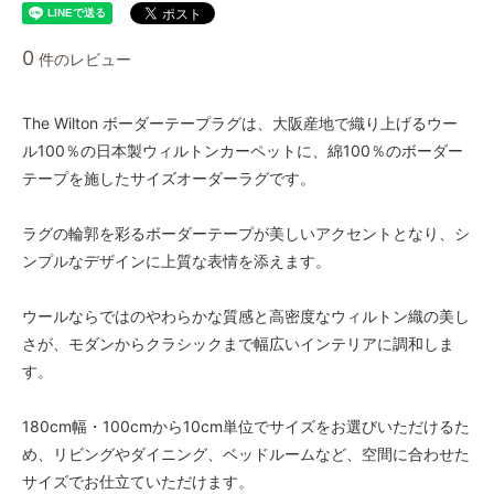
44,000円(税込48,400円)
05 ダークブラウン
0
件のレビュー
44,000円(税込48,400円)
06 ネイビー
44,000円(税込48,400円)
The Wilton ボーダーテープラグは、大阪産地で織り上げるウー
ル100％の日本製ウィルトンカーペットに、綿100％のボーダー
07 グリーン
44,000円(税込48,400円)
テープを施したサイズオーダーラグです。
08 ゴールド
44,000円(税込48,400円)
ラグの輪郭を彩るボーダーテープが美しいアクセントとなり、シ
ンプルなデザインに上質な表情を添えます。
09 レッドブラウン
44,000円(税込48,400円)
ウールならではのやわらかな質感と高密度なウィルトン織の美し
10 ブラック
44,000円(税込48,400円)
さが、モダンからクラシックまで幅広いインテリアに調和しま
す。
11 オリーブ
44,000円(税込48,400円)
180cm幅・100cmから10cm単位でサイズをお選びいただけるた
01 ナチュラル
48,000円(税込52,800円)
め、リビングやダイニング、ベッドルームなど、空間に合わせた
サイズでお仕立ていただけます。
02 ベージュ