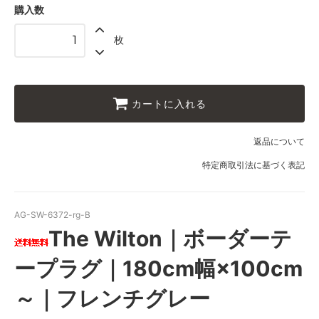
40,000円(税込44,000円)
購入数
07 グリーン
枚
40,000円(税込44,000円)
08 ゴールド
40,000円(税込44,000円)
09 レッドブラウン
カートに入れる
40,000円(税込44,000円)
10 ブラック
返品について
40,000円(税込44,000円)
特定商取引法に基づく表記
11 オリーブ
40,000円(税込44,000円)
01 ナチュラル
AG-SW-6372-rg-B
44,000円(税込48,400円)
The Wilton｜ボーダーテ
02 ベージュ
44,000円(税込48,400円)
ープラグ｜180cm幅×100cm
03 ブラウン
44,000円(税込48,400円)
～｜フレンチグレー
04 グレー