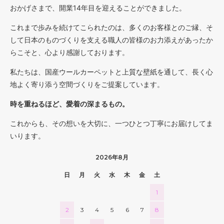
104,000円(税込114,400円)
おかげさまで、開業14年目を迎えることができました。
11 オリーブ
これまで歩みを続けてこられたのは、多くのお客様とのご縁、そ
104,000円(税込114,400円)
して日本のものづくりを支える職人の皆様のお力添えがあったか
01 ナチュラル
らこそと、心より感謝しております。
108,000円(税込118,800円)
私たちは、国産ウールカーペットと上質な壁紙を通して、長く心
02 ベージュ
108,000円(税込118,800円)
地よく寄り添う空間づくりをご提案しています。
03 ブラウン
時を重ねるほど、愛着の深まるもの。
108,000円(税込118,800円)
04 グレー
これからも、その想いを大切に、一つひとつ丁寧にお届けしてま
108,000円(税込118,800円)
いります。
05 ダークブラウン
108,000円(税込118,800円)
2026年8月
06 ネイビー
日
月
火
水
木
金
土
108,000円(税込118,800円)
1
07 グリーン
108,000円(税込118,800円)
2
3
4
5
6
7
8
08 ゴールド