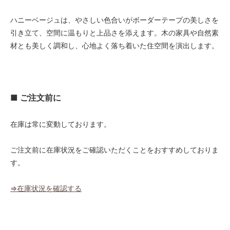
48,000円(税込52,800円)
ハニーベージュは、やさしい色合いがボーダーテープの美しさを
03 ブラウン
48,000円(税込52,800円)
引き立て、空間に温もりと上品さを添えます。木の家具や自然素
材とも美しく調和し、心地よく落ち着いた住空間を演出します。
04 グレー
48,000円(税込52,800円)
05 ダークブラウン
48,000円(税込52,800円)
■ ご注文前に
06 ネイビー
48,000円(税込52,800円)
在庫は常に変動しております。
07 グリーン
48,000円(税込52,800円)
ご注文前に在庫状況をご確認いただくことをおすすめしておりま
08 ゴールド
48,000円(税込52,800円)
す。
09 レッドブラウン
48,000円(税込52,800円)
⇒在庫状況を確認する
10 ブラック
48,000円(税込52,800円)
11 オリーブ