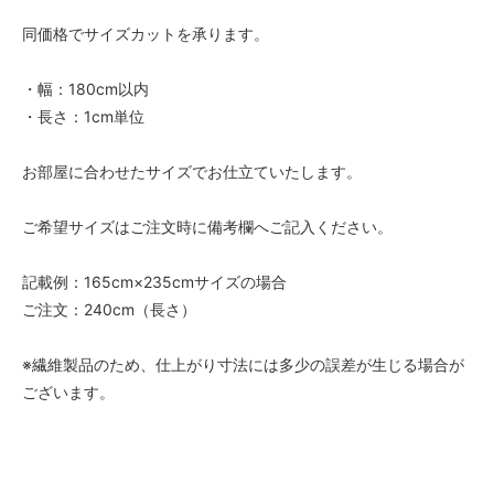
68,000円(税込74,800円)
同価格でサイズカットを承ります。
02 ベージュ
68,000円(税込74,800円)
・幅：180cm以内
03 ブラウン
・長さ：1cm単位
68,000円(税込74,800円)
04 グレー
お部屋に合わせたサイズでお仕立ていたします。
68,000円(税込74,800円)
05 ダークブラウン
ご希望サイズはご注文時に備考欄へご記入ください。
68,000円(税込74,800円)
06 ネイビー
記載例：165cm×235cmサイズの場合
68,000円(税込74,800円)
ご注文：240cm（長さ）
07 グリーン
68,000円(税込74,800円)
※繊維製品のため、仕上がり寸法には多少の誤差が生じる場合が
08 ゴールド
ございます。
68,000円(税込74,800円)
09 レッドブラウン
68,000円(税込74,800円)
10 ブラック