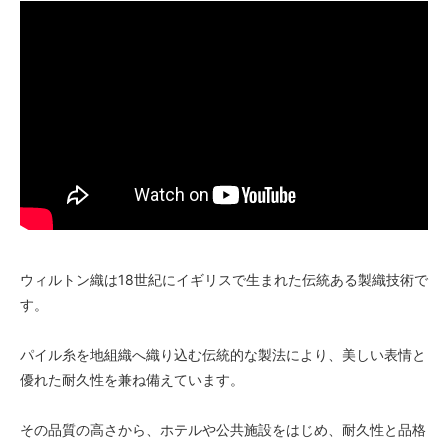
52,000円(税込57,200円)
10 ブラック
52,000円(税込57,200円)
11 オリーブ
52,000円(税込57,200円)
01 ナチュラル
56,000円(税込61,600円)
02 ベージュ
56,000円(税込61,600円)
03 ブラウン
56,000円(税込61,600円)
ウィルトン織は18世紀にイギリスで生まれた伝統ある製織技術で
04 グレー
す。
56,000円(税込61,600円)
05 ダークブラウン
パイル糸を地組織へ織り込む伝統的な製法により、美しい表情と
56,000円(税込61,600円)
優れた耐久性を兼ね備えています。
06 ネイビー
56,000円(税込61,600円)
その品質の高さから、ホテルや公共施設をはじめ、耐久性と品格
07 グリーン