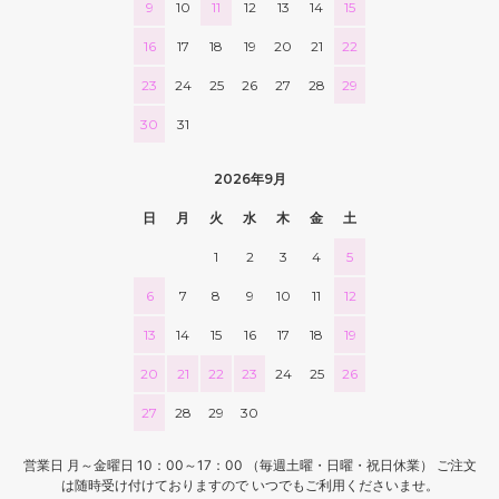
9
10
11
12
13
14
15
108,000円(税込118,800円)
16
17
18
19
20
21
22
09 レッドブラウン
108,000円(税込118,800円)
23
24
25
26
27
28
29
10 ブラック
108,000円(税込118,800円)
30
31
11 オリーブ
108,000円(税込118,800円)
2026年9月
01 ナチュラル
日
月
火
水
木
金
土
112,000円(税込123,200円)
1
2
3
4
5
02 ベージュ
112,000円(税込123,200円)
6
7
8
9
10
11
12
03 ブラウン
13
14
15
16
17
18
19
112,000円(税込123,200円)
20
21
22
23
24
25
26
04 グレー
112,000円(税込123,200円)
27
28
29
30
05 ダークブラウン
112,000円(税込123,200円)
営業日 月～金曜日 10：00～17：00 （毎週土曜・日曜・祝日休業） ご注文
は随時受け付けておりますので いつでもご利用くださいませ。
06 ネイビー