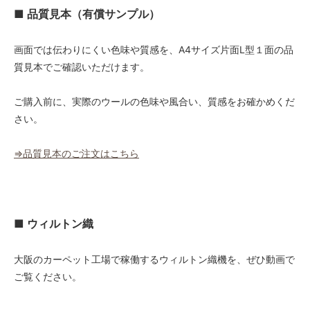
48,000円(税込52,800円)
■ 品質見本（有償サンプル）
01 ナチュラル
52,000円(税込57,200円)
画面では伝わりにくい色味や質感を、A4サイズ片面L型１面の品
02 ベージュ
質見本でご確認いただけます。
52,000円(税込57,200円)
03 ブラウン
ご購入前に、実際のウールの色味や風合い、質感をお確かめくだ
52,000円(税込57,200円)
さい。
04 グレー
52,000円(税込57,200円)
⇒品質見本のご注文はこちら
05 ダークブラウン
52,000円(税込57,200円)
06 ネイビー
52,000円(税込57,200円)
■ ウィルトン織
07 グリーン
52,000円(税込57,200円)
大阪のカーペット工場で稼働するウィルトン織機を、ぜひ動画で
08 ゴールド
ご覧ください。
52,000円(税込57,200円)
09 レッドブラウン