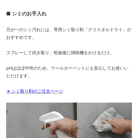
72,000円(税込79,200円)
■ シミのお手入れ
09 レッドブラウン
72,000円(税込79,200円)
10 ブラック
万が一のシミ汚れには、専用シミ取り剤「クリスタルドライ」が
72,000円(税込79,200円)
おすすめです。
11 オリーブ
72,000円(税込79,200円)
スプレーして拭き取り、乾燥後に掃除機をかけるだけ。
01 ナチュラル
76,000円(税込83,600円)
pHはほぼ中性のため、ウールカーペットにも安心してお使いい
02 ベージュ
ただけます。
76,000円(税込83,600円)
03 ブラウン
⇒ シミ取り剤のご注文ページ
76,000円(税込83,600円)
04 グレー
76,000円(税込83,600円)
05 ダークブラウン
76,000円(税込83,600円)
06 ネイビー