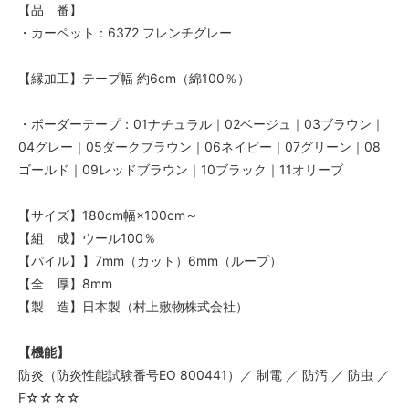
【品 番】
84,000円(税込92,400円)
・カーペット：6372 フレンチグレー
03 ブラウン
84,000円(税込92,400円)
【縁加工】テープ幅 約6cm（綿100％）
04 グレー
84,000円(税込92,400円)
・ボーダーテープ：01ナチュラル｜02ベージュ｜03ブラウン｜
05 ダークブラウン
84,000円(税込92,400円)
04グレー｜05ダークブラウン｜06ネイビー｜07グリーン｜08
ゴールド｜09レッドブラウン｜10ブラック｜11オリーブ
06 ネイビー
84,000円(税込92,400円)
【サイズ】180cm幅×100cm～
07 グリーン
84,000円(税込92,400円)
【組 成】ウール100％
【パイル】】7mm（カット）6mm（ループ）
08 ゴールド
84,000円(税込92,400円)
【全 厚】8mm
【製 造】日本製（村上敷物株式会社）
09 レッドブラウン
84,000円(税込92,400円)
【機能】
10 ブラック
84,000円(税込92,400円)
防炎（防炎性能試験番号EO 800441）／ 制電 ／ 防汚 ／ 防虫 ／
F☆☆☆☆
11 オリーブ