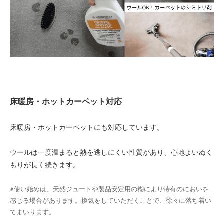
76,000円(税込83,600円)
07 グリーン
76,000円(税込83,600円)
08 ゴールド
76,000円(税込83,600円)
09 レッドブラウン
76,000円(税込83,600円)
10 ブラック
床暖房・ホットカーペット対応
76,000円(税込83,600円)
11 オリーブ
床暖房・ホットカーペットにも対応しています。
76,000円(税込83,600円)
01 ナチュラル
ウールは一度温まると熱を逃しにくい性質があり、心地よいぬく
80,000円(税込88,000円)
もりが長く続きます。
02 ベージュ
80,000円(税込88,000円)
※使い始めは、天然ジュートや製品安定用の糊により特有のにおいを
03 ブラウン
感じる場合があります。換気をしていただくことで、徐々に落ち着い
80,000円(税込88,000円)
てまいります。
04 グレー