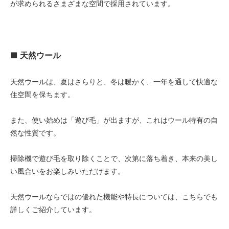
が求められるさまざまな空間で採用されています。
56,000円(税込61,600円)
08 ゴールド
56,000円(税込61,600円)
09 レッドブラウン
■ 天然ウール
56,000円(税込61,600円)
10 ブラック
天然ウールは、夏はさらりと、冬は暖かく、一年を通して快適な
56,000円(税込61,600円)
住空間を保ちます。
11 オリーブ
56,000円(税込61,600円)
また、使い始めは「遊び毛」が出ますが、これはウール特有の自
01 ナチュラル
60,000円(税込66,000円)
然な性質です。
02 ベージュ
60,000円(税込66,000円)
掃除機で遊び毛を取り除くことで、次第に落ち着き、本来の美し
い風合いをお楽しみいただけます。
03 ブラウン
60,000円(税込66,000円)
天然ウールならではの優れた機能や特長については、こちらでも
04 グレー
60,000円(税込66,000円)
詳しくご紹介しています。
05 ダークブラウン