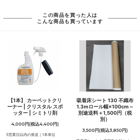
96,000円(税込105,600円)
06 ネイビー
この商品を買った人は
96,000円(税込105,600円)
こんな商品も買っています
07 グリーン
96,000円(税込105,600円)
08 ゴールド
96,000円(税込105,600円)
09 レッドブラウン
96,000円(税込105,600円)
10 ブラック
96,000円(税込105,600円)
11 オリーブ
96,000円(税込105,600円)
【1本】 カーペットクリ
吸着床シート 130 不織布
ーナー | クリスタル スポ
1.3mロール幅×100cm～
01 ナチュラル
ッター | シミトリ剤
別途送料＋1,500円（税
100,000円(税込110,000円)
別）
02 ベージュ
4,000円(税込4,400円)
100,000円(税込110,000円)
3,500円(税込3,850円)
5営業日以内の発送｜1本単位
03 ブラウン