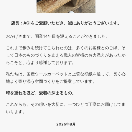
170
59,160円(税込65,076円)
店長：AGIをご愛顧いただき、誠にありがとうございます。
180
62,640円(税込68,904円)
おかげさまで、開業14年目を迎えることができました。
40
25,000円(税込27,500円)
これまで歩みを続けてこられたのは、多くのお客様とのご縁、そ
50
して日本のものづくりを支える職人の皆様のお力添えがあったか
25,000円(税込27,500円)
らこそと、心より感謝しております。
60
25,000円(税込27,500円)
私たちは、国産ウールカーペットと上質な壁紙を通して、長く心
地よく寄り添う空間づくりをご提案しています。
70
25,000円(税込27,500円)
時を重ねるほど、愛着の深まるもの。
80
30,160円(税込33,176円)
これからも、その想いを大切に、一つひとつ丁寧にお届けしてま
いります。
90
33,930円(税込37,323円)
2026年8月
100
37,700円(税込41,470円)