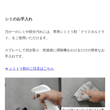
140
32,480円(税込35,728円)
シミのお手入れ
150
34,800円(税込38,280円)
万が一のシミや部分汚れには、専用シミトリ剤「クリスタルドラ
160
37,120円(税込40,832円)
イ」をご使用いただけます。
170
39,440円(税込43,384円)
スプレーして拭き取り、乾燥後に掃除機をかけるだけの簡単なお
手入れです。
180
41,760円(税込45,936円)
⇒ シミトリ剤のご注文はこちら
40
25,000円(税込27,500円)
50
25,000円(税込27,500円)
60
25,000円(税込27,500円)
70
25,000円(税込27,500円)