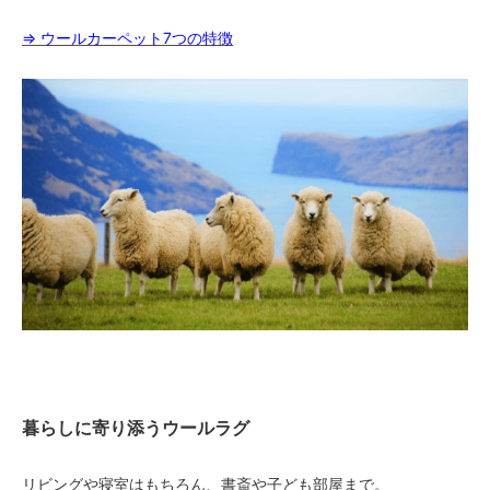
110
⇒ ウールカーペット7つの特徴
25,000円(税込27,500円)
120
25,000円(税込27,500円)
130
25,000円(税込27,500円)
140
25,000円(税込27,500円)
150
30,450円(税込33,495円)
160
32,480円(税込35,728円)
170
34,510円(税込37,961円)
180
暮らしに寄り添うウールラグ
36,540円(税込40,194円)
40
リビングや寝室はもちろん、書斎や子ども部屋まで。
25,000円(税込27,500円)