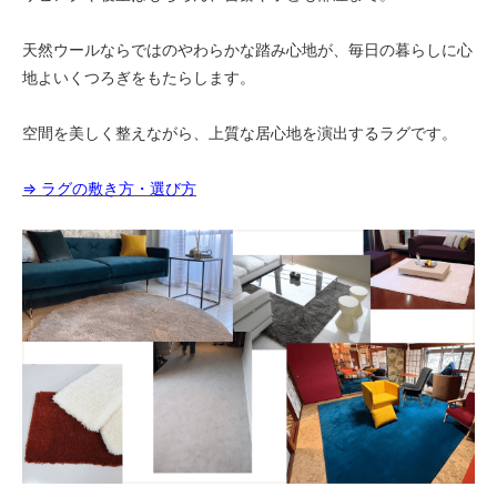
50
天然ウールならではのやわらかな踏み心地が、毎日の暮らしに心
25,000円(税込27,500円)
地よいくつろぎをもたらします。
60
25,000円(税込27,500円)
空間を美しく整えながら、上質な居心地を演出するラグです。
70
25,000円(税込27,500円)
⇒ ラグの敷き方・選び方
80
25,000円(税込27,500円)
90
25,000円(税込27,500円)
100
25,000円(税込27,500円)
110
25,000円(税込27,500円)
120
25,000円(税込27,500円)
130
30,160円(税込33,176円)