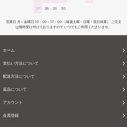
27
28
29
30
50
25,000円(税込27,500円)
営業日 月～金曜日 10：00～17：00 （毎週土曜・日曜・祝日休業） ご注文
60
は随時受け付けておりますので いつでもご利用くださいませ。
25,000円(税込27,500円)
70
25,000円(税込27,500円)
ホーム
80
32,480円(税込35,728円)
支払い方法について
90
36,540円(税込40,194円)
配送方法について
100
40,600円(税込44,660円)
返品について
110
44,660円(税込49,126円)
アカウント
120
48,720円(税込53,592円)
会員登録
130
52,780円(税込58,058円)