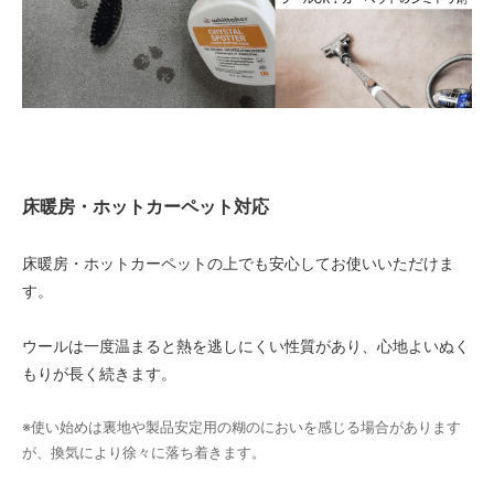
80
25,000円(税込27,500円)
90
25,000円(税込27,500円)
100
25,000円(税込27,500円)
110
床暖房・ホットカーペット対応
25,000円(税込27,500円)
120
床暖房・ホットカーペットの上でも安心してお使いいただけま
31,320円(税込34,452円)
す。
130
33,930円(税込37,323円)
ウールは一度温まると熱を逃しにくい性質があり、心地よいぬく
140
もりが長く続きます。
36,540円(税込40,194円)
150
※使い始めは裏地や製品安定用の糊のにおいを感じる場合があります
39,150円(税込43,065円)
が、換気により徐々に落ち着きます。
160
41,760円(税込45,936円)