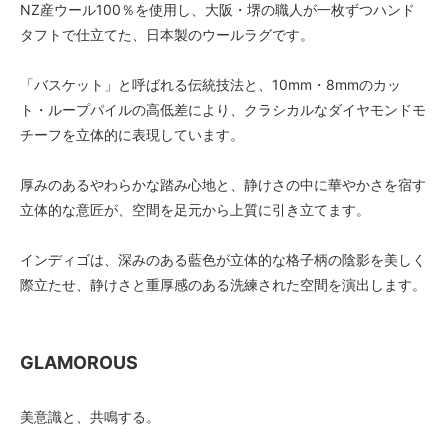
NZ産ウール100％を使用し、大阪・堺の職人が一枚ずつハンド
50
タフトで仕立てた、日本製のウールラグです。
25,000円(税込27,500円)
60
「バスケット」と呼ばれる伝統技法と、10mm・8mmのカッ
25,000円(税込27,500円)
ト・ループパイルの高低差により、クラシカルなダイヤモンドモ
70
チーフを立体的に表現しています。
25,000円(税込27,500円)
80
厚みのあるやわらかな踏み心地と、静けさの中に華やかさを宿す
25,000円(税込27,500円)
立体的な意匠が、空間を足元から上質に引き立てます。
90
25,000円(税込27,500円)
インディゴは、深みのある藍色が立体的な格子柄の陰影を美しく
100
際立たせ、静けさと重厚感のある洗練された空間を演出します。
25,000円(税込27,500円)
110
25,000円(税込27,500円)
GLAMOROUS
120
25,000円(税込27,500円)
美意識と、共鳴する。
130
25,000円(税込27,500円)