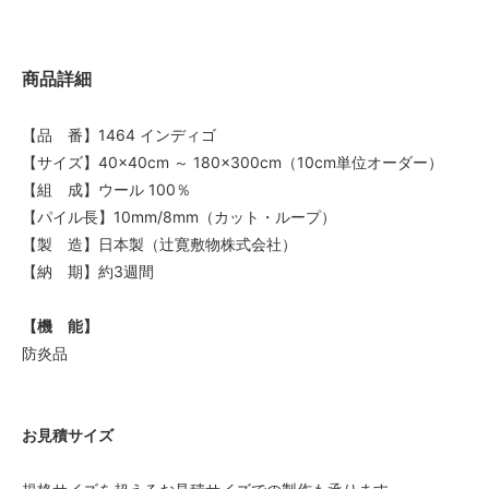
110
31,900円(税込35,090円)
商品詳細
120
34,800円(税込38,280円)
【品 番】1464 インディゴ
130
【サイズ】40×40cm ～ 180×300cm（10cm単位オーダー）
37,700円(税込41,470円)
【組 成】ウール 100％
140
【パイル長】10mm/8mm（カット・ループ）
40,600円(税込44,660円)
【製 造】日本製（辻寛敷物株式会社）
150
【納 期】約3週間
43,500円(税込47,850円)
160
【機 能】
46,400円(税込51,040円)
防炎品
170
49,300円(税込54,230円)
180
お見積サイズ
52,200円(税込57,420円)
40
25,000円(税込27,500円)