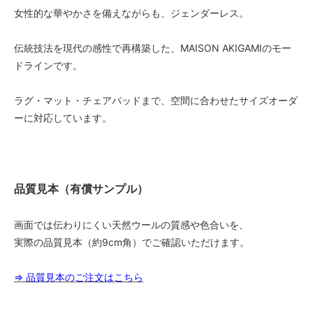
女性的な華やかさを備えながらも、ジェンダーレス。
140
25,000円(税込27,500円)
伝統技法を現代の感性で再構築した、MAISON AKIGAMIのモー
150
ドラインです。
25,000円(税込27,500円)
160
ラグ・マット・チェアパッドまで、空間に合わせたサイズオーダ
25,000円(税込27,500円)
ーに対応しています。
170
25,000円(税込27,500円)
180
25,000円(税込27,500円)
品質見本（有償サンプル）
40
25,000円(税込27,500円)
画面では伝わりにくい天然ウールの質感や色合いを、
50
実際の品質見本（約9cm角）でご確認いただけます。
25,000円(税込27,500円)
60
⇒ 品質見本のご注文はこちら
25,000円(税込27,500円)
70
25,000円(税込27,500円)