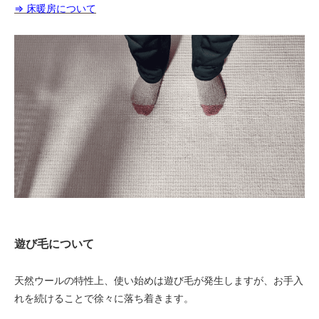
⇒ 床暖房について
170
44,370円(税込48,807円)
180
46,980円(税込51,678円)
40
25,000円(税込27,500円)
50
25,000円(税込27,500円)
60
25,000円(税込27,500円)
70
25,000円(税込27,500円)
80
遊び毛について
25,000円(税込27,500円)
90
天然ウールの特性上、使い始めは遊び毛が発生しますが、お手入
25,000円(税込27,500円)
れを続けることで徐々に落ち着きます。
100
25,000円(税込27,500円)