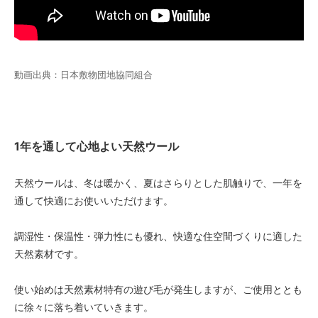
170
29,580円(税込32,538円)
180
31,320円(税込34,452円)
動画出典：日本敷物団地協同組合
40
25,000円(税込27,500円)
50
25,000円(税込27,500円)
1年を通して心地よい天然ウール
60
25,000円(税込27,500円)
天然ウールは、冬は暖かく、夏はさらりとした肌触りで、一年を
通して快適にお使いいただけます。
70
25,000円(税込27,500円)
調湿性・保温性・弾力性にも優れ、快適な住空間づくりに適した
80
25,000円(税込27,500円)
天然素材です。
90
25,000円(税込27,500円)
使い始めは天然素材特有の遊び毛が発生しますが、ご使用ととも
100
に徐々に落ち着いていきます。
25,000円(税込27,500円)