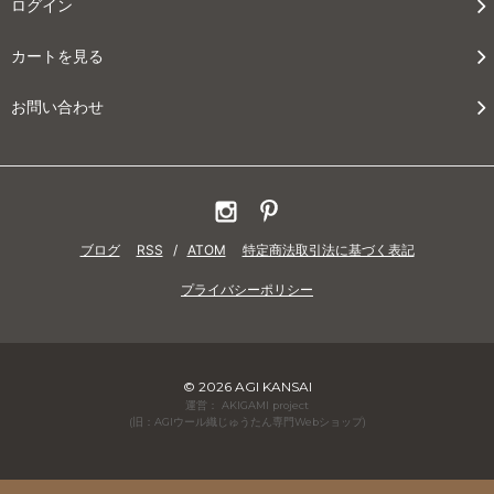
ログイン
140
カートを見る
56,840円(税込62,524円)
150
お問い合わせ
60,900円(税込66,990円)
160
64,960円(税込71,456円)
170
69,020円(税込75,922円)
ブログ
RSS
/
ATOM
特定商法取引法に基づく表記
180
73,080円(税込80,388円)
プライバシーポリシー
40
25,000円(税込27,500円)
50
25,000円(税込27,500円)
© 2026 AGI KANSAI
運営： AKIGAMI project
60
(旧：AGIウール織じゅうたん専門Webショップ)
25,000円(税込27,500円)
70
30,450円(税込33,495円)