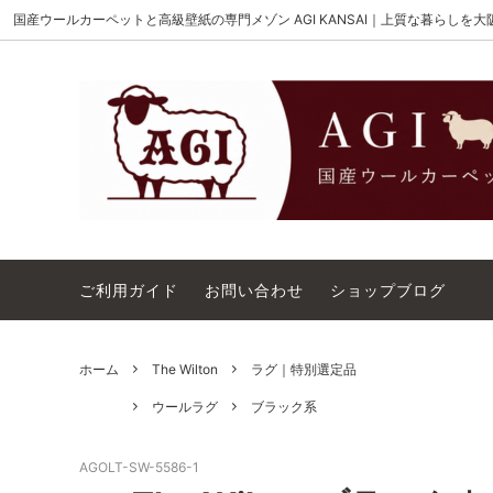
国産ウールカーペットと高級壁紙の専門メゾン AGI KANSAI｜上質な暮らしを
MAISON AKIGAMI
施工用ウールカーペット
AGI KANSAI について
The Wi
ウール
カーペ
ウィルトンオーダー｜別注ウールカーペ
アウト
ット施工用
コットンテープ｜10cm幅
カーペ
ご利用ガイド
お問い合わせ
ショップブログ
ホーム
The Wilton
ラグ｜特別選定品
ウールラグ
ブラック系
AGOLT-SW-5586-1