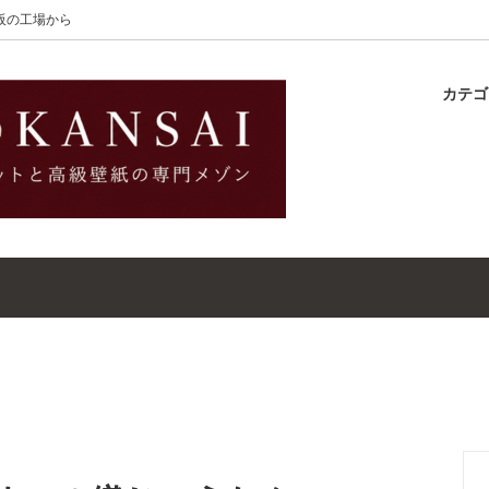
大阪の工場から
カテ
lton
ラグ
ットガイド
S-Wilton
マット
壁紙・クロスガイド
レット｜ウールラグ・マット
高級壁紙｜WALLCOVERINGS
ットクリーナー｜シミトリ剤
吸着シート