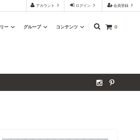
アカウント
ログイン
会員登録
ゴリー
グループ
コンテンツ
0
Grand Order｜別注ウールカーペット
2026年夏季休業のお知らせ
カーペット｜アンダーフェルト
お見積ページ