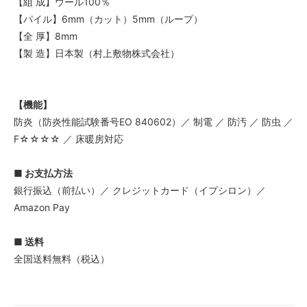
【組 成】ウール100％
【パイル】6mm（カット）5mm（ループ）
【全 厚】8mm
【製 造】日本製（村上敷物株式会社）
【機能】
防炎（防炎性能試験番号EO 840602）／ 制電 ／ 防汚 ／ 防虫 ／
F☆☆☆☆ ／ 床暖房対応
■ お支払方法
銀行振込（前払い）／ クレジットカード（イプシロン）／
Amazon Pay
■ 送料
全国送料無料（税込）