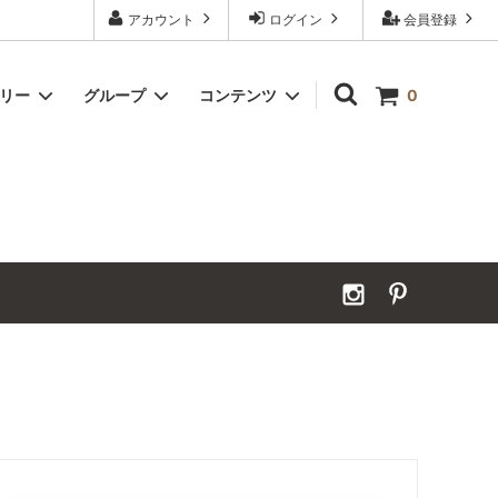
アカウント
ログイン
会員登録
ゴリー
グループ
コンテンツ
0
Grand Order｜別注ウールカーペット
2026年夏季休業のお知らせ
カーペット｜アンダーフェルト
お見積ページ