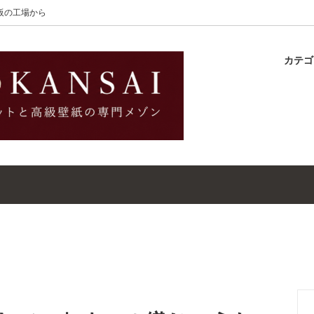
大阪の工場から
カテ
lton
ラグ
ットガイド
S-Wilton
マット
壁紙・クロスガイド
レット｜ウールラグ・マット
高級壁紙｜WALLCOVERINGS
ットクリーナー｜シミトリ剤
吸着シート