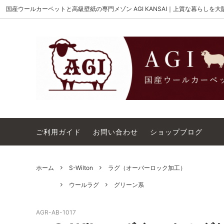
国産ウールカーペットと高級壁紙の専門メゾン AGI KANSAI｜上質な暮らしを
MAISON AKIGAMI
施工用ウールカーペット
AGI KANSAI について
The Wi
ウール
カーペ
ウィルトンオーダー｜別注ウールカーペ
アウト
ット施工用
コットンテープ｜10cm幅
カーペ
ご利用ガイド
お問い合わせ
ショップブログ
ホーム
S-Wilton
ラグ（オーバーロック加工）
ウールラグ
グリーン系
AGR-AB-1017