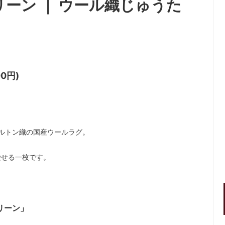
グリーン ｜ ウール織じゅうた
00円)
ウィルトン織の国産ウールラグ。
愛せる一枚です。
リーン」