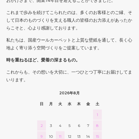
おかげさまで、開業14年目を迎えることができました。
これまで歩みを続けてこられたのは、多くのお客様とのご縁、そ
して日本のものづくりを支える職人の皆様のお力添えがあったか
らこそと、心より感謝しております。
私たちは、国産ウールカーペットと上質な壁紙を通して、長く心
地よく寄り添う空間づくりをご提案しています。
時を重ねるほど、愛着の深まるもの。
これからも、その想いを大切に、一つひとつ丁寧にお届けしてま
いります。
2026年8月
日
月
火
水
木
金
土
1
2
3
4
5
6
7
8
9
10
11
12
13
14
15