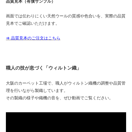
品質見本（有償サンプル）
1.8m幅（2本セット）
279,500円(税込307,450円)
画面では伝わりにくい天然ウールの質感や色合いを、実際の品質
見本でご確認いただけます。
1.8m幅（2本セット）
286,000円(税込314,600円)
⇒ 品質見本のご注文はこちら
1.8m幅（2本セット）
292,500円(税込321,750円)
1.8m幅（2本セット）
299,000円(税込328,900円)
職人の技が息づく「ウィルトン織」
1.8m幅（2本セット）
305,500円(税込336,050円)
1.8m幅（2本セット）
大阪のカーペット工場で、職人がウィルトン織機の調整や品質管
312,000円(税込343,200円)
理を行いながら製織しています。
1.8m幅（2本セット）
その製織の様子や織機の音を、ぜひ動画でご覧ください。
318,500円(税込350,350円)
1.8m幅（2本セット）
325,000円(税込357,500円)