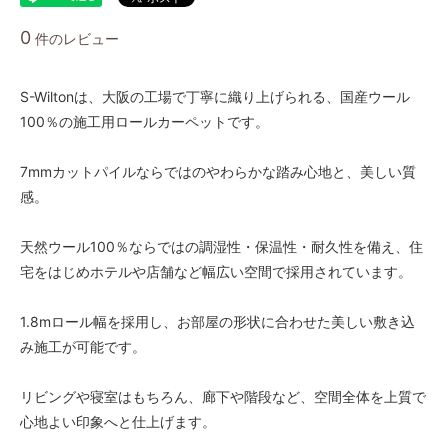
1.8m幅（2本セット）
0
件のレビュー
162,500円(税込178,750円)
1.8m幅（2本セット）
169,000円(税込185,900円)
S-Wiltonは、大阪の工場で丁寧に織り上げられる、国産ウール
100％の施工用ロールカーペットです。
1.8m幅（2本セット）
175,500円(税込193,050円)
7mmカットパイルならではのやわらかな踏み心地と、美しい質
1.8m幅（2本セット）
182,000円(税込200,200円)
感。
1.8m幅（2本セット）
188,500円(税込207,350円)
天然ウール100％ならではの調湿性・保温性・耐久性を備え、住
宅をはじめホテルや店舗など幅広い空間で採用されています。
1.8m幅（2本セット）
195,000円(税込214,500円)
1.8mロール幅を採用し、お部屋の形状に合わせた美しい敷き込
1.8m幅（2本セット）
201,500円(税込221,650円)
み施工が可能です。
1.8m幅（2本セット）
208,000円(税込228,800円)
リビングや寝室はもちろん、廊下や階段など、空間全体を上質で
心地よい印象へと仕上げます。
1.8m幅（2本セット）
214,500円(税込235,950円)