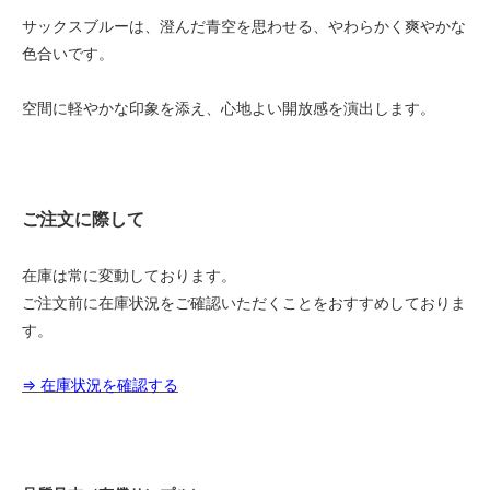
サックスブルーは、澄んだ青空を思わせる、やわらかく爽やかな
1.8m幅（2本セット）
221,000円(税込243,100円)
色合いです。
1.8m幅（2本セット）
227,500円(税込250,250円)
空間に軽やかな印象を添え、心地よい開放感を演出します。
1.8m幅（2本セット）
234,000円(税込257,400円)
1.8m幅（2本セット）
240,500円(税込264,550円)
ご注文に際して
1.8m幅（2本セット）
247,000円(税込271,700円)
在庫は常に変動しております。
ご注文前に在庫状況をご確認いただくことをおすすめしておりま
1.8m幅（2本セット）
253,500円(税込278,850円)
す。
1.8m幅（2本セット）
260,000円(税込286,000円)
⇒ 在庫状況を確認する
1.8m幅（2本セット）
266,500円(税込293,150円)
1.8m幅（2本セット）
273,000円(税込300,300円)