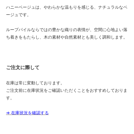
ハニーベージュは、やわらかな温もりを感じる、ナチュラルなベ
1.8m幅（2本セット）
221,000円(税込243,100円)
ージュです。
1.8m幅（2本セット）
227,500円(税込250,250円)
ループパイルならではの豊かな織りの表情が、空間に心地よい落
ち着きをもたらし、木の素材や自然素材とも美しく調和します。
1.8m幅（2本セット）
234,000円(税込257,400円)
1.8m幅（2本セット）
240,500円(税込264,550円)
ご注文に際して
1.8m幅（2本セット）
247,000円(税込271,700円)
在庫は常に変動しております。
1.8m幅（2本セット）
253,500円(税込278,850円)
ご注文前に在庫状況をご確認いただくことをおすすめしておりま
す。
1.8m幅（2本セット）
260,000円(税込286,000円)
⇒ 在庫状況を確認する
1.8m幅（2本セット）
266,500円(税込293,150円)
1.8m幅（2本セット）
273,000円(税込300,300円)