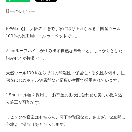
1.8m幅（2本セット）
0
件のレビュー
162,500円(税込178,750円)
1.8m幅（2本セット）
169,000円(税込185,900円)
S-Wiltonは、大阪の工場で丁寧に織り上げられる、国産ウール
100％の施工用ロールカーペットです。
1.8m幅（2本セット）
175,500円(税込193,050円)
7mmループパイルが生み出す自然な風合いと、しっかりとした
1.8m幅（2本セット）
182,000円(税込200,200円)
踏み心地が特長です。
1.8m幅（2本セット）
188,500円(税込207,350円)
天然ウール100％ならではの調湿性・保温性・耐久性を備え、住
宅をはじめホテルや店舗など幅広い空間で採用されています。
1.8m幅（2本セット）
195,000円(税込214,500円)
1.8mロール幅を採用し、お部屋の形状に合わせた美しい敷き込
1.8m幅（2本セット）
201,500円(税込221,650円)
み施工が可能です。
1.8m幅（2本セット）
208,000円(税込228,800円)
リビングや寝室はもちろん、廊下や階段など、さまざまな空間に
心地よい温もりをもたらします。
1.8m幅（2本セット）
214,500円(税込235,950円)