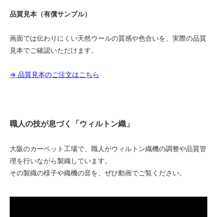
品質見本（有償サンプル）
1.8m幅（2本セット）
279,500円(税込307,450円)
画面では伝わりにくい天然ウールの質感や色合いを、実際の品質
1.8m幅（2本セット）
286,000円(税込314,600円)
見本でご確認いただけます。
1.8m幅（2本セット）
292,500円(税込321,750円)
⇒ 品質見本のご注文はこちら
1.8m幅（2本セット）
299,000円(税込328,900円)
1.8m幅（2本セット）
305,500円(税込336,050円)
職人の技が息づく「ウィルトン織」
1.8m幅（2本セット）
312,000円(税込343,200円)
大阪のカーペット工場で、職人がウィルトン織機の調整や品質管
1.8m幅（2本セット）
理を行いながら製織しています。
318,500円(税込350,350円)
その製織の様子や織機の音を、ぜひ動画でご覧ください。
1.8m幅（2本セット）
325,000円(税込357,500円)