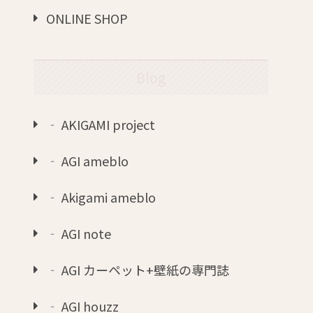
ONLINE SHOP
Blog
‐ AKIGAMI project
‐ AGI ameblo
‐ Akigami ameblo
‐ AGI note
‐ AGI カーペット+壁紙の専門誌
‐ AGI houzz