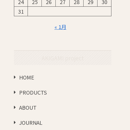
24
25
26
27
28
29
30
31
« 1月
AKIGAMI project
HOME
PRODUCTS
ABOUT
JOURNAL