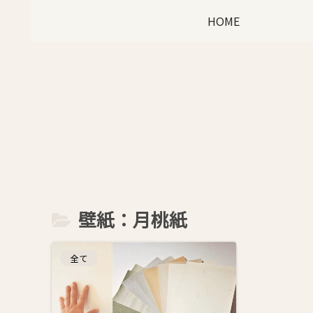
HOME
壁紙：月桃紙
全て