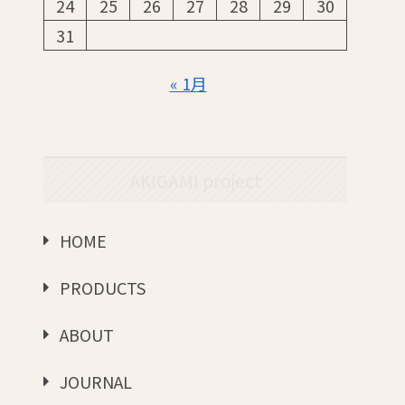
24
25
26
27
28
29
30
31
« 1月
AKIGAMI project
HOME
PRODUCTS
ABOUT
JOURNAL