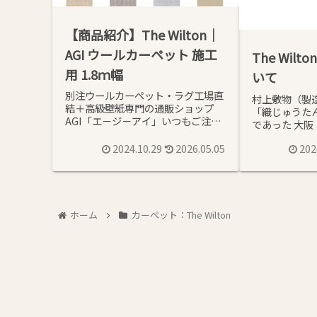
【商品紹介】The Wilton｜
AGI ウールカーペット 施工
The Wil
用 1.8ｍ幅
いて
別注ウールカーペット・ラグ工場直
村上敷物（製
結＋高級壁紙専門の通販ショップ
「織じゅうた
AGI「エ－ジ－アイ」いつもご注文
であった 大阪
いただき有難うございます♪プライ
こに本社を構
ベート空間の床を一流ホテルの品...
2024.10.29
2026.05.05
202
ています。創
を...
ホーム
カーペット：The Wilton