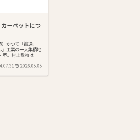
ton カーペットにつ
造）かつて「緞通」
ん」工業の一大集積地
・堺。村上敷物は そ
えカーペットを製造し
4.07.31
2026.05.05
業以来、高級ホテル