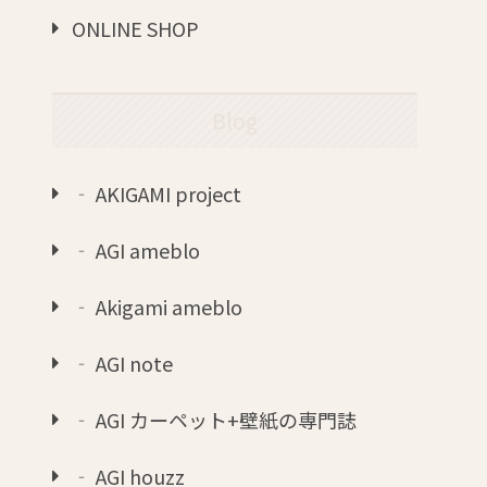
ONLINE SHOP
Blog
‐ AKIGAMI project
‐ AGI ameblo
‐ Akigami ameblo
‐ AGI note
‐ AGI カーペット+壁紙の専門誌
‐ AGI houzz