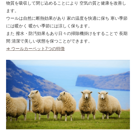
100
物質を吸収して閉じ込めることにより 空気の質と健康を改善し
43,000円(税込47,300円)
ます。
110
ウールは自然に断熱効果があり 家の温度を快適に保ち 寒い季節
43,000円(税込47,300円)
には暖かく 暖かい季節には涼しく保ちます。
120
また 撥水・防汚効果もあり日々の掃除機掛けをすることで 長期
43,000円(税込47,300円)
間 清潔で美しい状態を保つことができます。
130
⇒ ウールカーペット7つの特徴
43,000円(税込47,300円)
140
43,000円(税込47,300円)
150
45,150円(税込49,665円)
160
48,160円(税込52,976円)
170
51,170円(税込56,287円)
180
54,180円(税込59,598円)