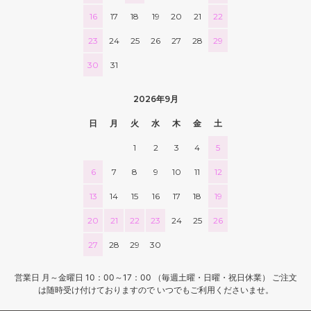
130
78,260円(税込86,086円)
16
17
18
19
20
21
22
140
23
24
25
26
27
28
29
84,280円(税込92,708円)
30
31
150
90,300円(税込99,330円)
2026年9月
160
96,320円(税込105,952円)
日
月
火
水
木
金
土
170
1
2
3
4
5
102,340円(税込112,574円)
6
7
8
9
10
11
12
180
108,360円(税込119,196円)
13
14
15
16
17
18
19
40
20
21
22
23
24
25
26
43,000円(税込47,300円)
27
28
29
30
50
43,000円(税込47,300円)
営業日 月～金曜日 10：00～17：00 （毎週土曜・日曜・祝日休業） ご注文
60
は随時受け付けておりますので いつでもご利用くださいませ。
43,000円(税込47,300円)