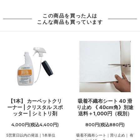
70
43,000円(税込47,300円)
この商品を買った人は
80
こんな商品も買っています
43,000円(税込47,300円)
90
46,440円(税込51,084円)
100
51,600円(税込56,760円)
110
56,760円(税込62,436円)
120
61,920円(税込68,112円)
130
67,080円(税込73,788円)
【1本】 カーペットクリ
吸着不織布シート 40 滑
ーナー | クリスタル スポ
り止め 《 40cm角》別途
140
ッター | シミトリ剤
送料＋1,000円（税別）
72,240円(税込79,464円)
4,000円(税込4,400円)
800円(税込880円)
150
77,400円(税込85,140円)
5営業日以内の発送｜1本単位
吸着不織布シート｜滑り止め｜ 有