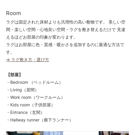
40
43,000円(税込47,300円)
Room
50
43,000円(税込47,300円)
ラグは固定された床材よりも汎用性の高い敷物です。 美しい空
間・楽しい空間・心地良い空間・ラグを敷き替えるだけで 見違
60
43,000円(税込47,300円)
えるほどお部屋の印象が変わります。
ラグはお部屋に色・質感・暖かさを追加するのに最適な方法で
70
43,000円(税込47,300円)
す。
⇒ ラグ敷き方・選び方
80
43,000円(税込47,300円)
【部屋】
90
43,000円(税込47,300円)
・Bedroom （ベッドルーム）
・Living（居間）
100
43,000円(税込47,300円)
・Work room（ワークルーム）
・Kids room（子供部屋）
110
43,000円(税込47,300円)
・Entrance（玄関）
・Hallway runner（廊下ランナー）
120
43,000円(税込47,300円)