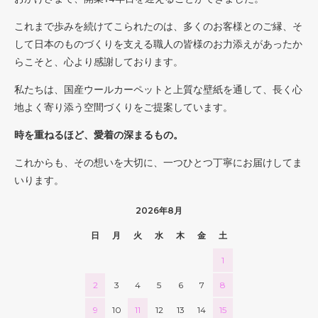
40
43,000円(税込47,300円)
これまで歩みを続けてこられたのは、多くのお客様とのご縁、そ
50
して日本のものづくりを支える職人の皆様のお力添えがあったか
43,000円(税込47,300円)
らこそと、心より感謝しております。
60
43,000円(税込47,300円)
私たちは、国産ウールカーペットと上質な壁紙を通して、長く心
地よく寄り添う空間づくりをご提案しています。
70
43,000円(税込47,300円)
時を重ねるほど、愛着の深まるもの。
80
48,160円(税込52,976円)
これからも、その想いを大切に、一つひとつ丁寧にお届けしてま
いります。
90
54,180円(税込59,598円)
2026年8月
100
60,200円(税込66,220円)
日
月
火
水
木
金
土
110
1
66,220円(税込72,842円)
2
3
4
5
6
7
8
120
72,240円(税込79,464円)
9
10
11
12
13
14
15