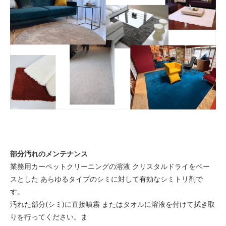
130
44,720円(税込49,192円)
140
48,160円(税込52,976円)
150
51,600円(税込56,760円)
160
55,040円(税込60,544円)
170
58,480円(税込64,328円)
180
61,920円(税込68,112円)
40
部分汚れのメンテナンス
43,000円(税込47,300円)
業務用カーペットクリーニングの溶液 クリスタルドライをベー
50
スとした あらゆるタイプのシミに対して有効なシミトリ剤で
43,000円(税込47,300円)
す。
60
汚れた部分(シミ)に直接噴霧 またはタオルに溶液を付けて拭き取
43,000円(税込47,300円)
りを行ってください。ま