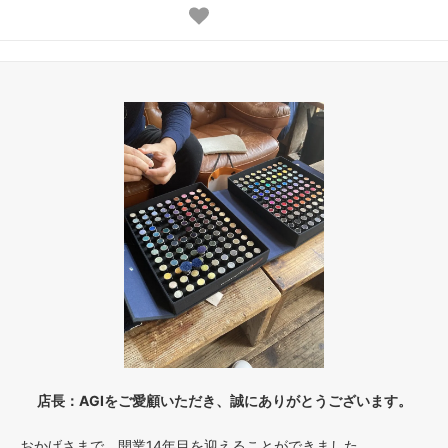
100
55,900円(税込61,490円)
110
61,490円(税込67,639円)
120
67,080円(税込73,788円)
130
72,670円(税込79,937円)
140
78,260円(税込86,086円)
150
83,850円(税込92,235円)
160
89,440円(税込98,384円)
170
95,030円(税込104,533円)
店長：AGIをご愛顧いただき、誠にありがとうございます。
180
100,620円(税込110,682円)
おかげさまで、開業14年目を迎えることができました。