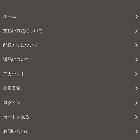
70
45,150円(税込49,665円)
ホーム
80
51,600円(税込56,760円)
支払い方法について
90
58,050円(税込63,855円)
配送方法について
100
64,500円(税込70,950円)
返品について
110
70,950円(税込78,045円)
アカウント
120
77,400円(税込85,140円)
会員登録
130
83,850円(税込92,235円)
ログイン
140
90,300円(税込99,330円)
カートを見る
150
お問い合わせ
96,750円(税込106,425円)