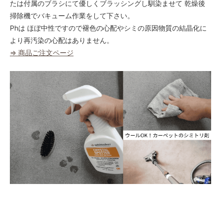
70
たは付属のブラシにて優しくブラッシングし馴染ませて 乾燥後
43,000円(税込47,300円)
掃除機でバキューム作業をして下さい。
80
Phは ほぼ中性ですので褪色の心配やシミの原因物質の結晶化に
43,000円(税込47,300円)
より再汚染の心配はありません。
90
⇒ 商品ご注文ページ
43,000円(税込47,300円)
100
43,000円(税込47,300円)
110
43,000円(税込47,300円)
120
46,440円(税込51,084円)
130
50,310円(税込55,341円)
140
54,180円(税込59,598円)
150
58,050円(税込63,855円)