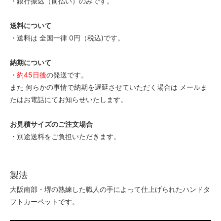
・銀行振込（前払い）のみです。
70
43,000円(税込47,300円)
送料について
80
43,000円(税込47,300円)
・送料は 全国一律 0円（税込)です。
90
43,000円(税込47,300円)
納期について
・
約45日後
の発送です。
100
43,000円(税込47,300円)
また 何らかの事情で納期を遅延させていただく場合は メールま
たはお電話にてお知らせいたします。
110
43,000円(税込47,300円)
お見積サイズのご注文場合
120
43,000円(税込47,300円)
・別途送料をご負担いただきます。
130
43,000円(税込47,300円)
製法
140
43,000円(税込47,300円)
大阪南部・堺の熟練した職人の手によって仕上げられたハンドタ
150
フトカーペットです。
43,000円(税込47,300円)