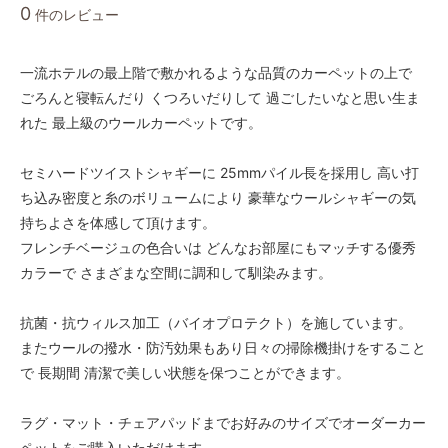
40
0
件のレビュー
43,000円(税込47,300円)
50
43,000円(税込47,300円)
一流ホテルの最上階で敷かれるような品質のカーペットの上で
ごろんと寝転んだり くつろいだりして 過ごしたいなと思い生ま
60
43,000円(税込47,300円)
れた 最上級のウールカーペットです。
70
43,000円(税込47,300円)
セミハードツイストシャギーに 25mmパイル長を採用し 高い打
ち込み密度と糸のボリュームにより 豪華なウールシャギーの気
80
43,000円(税込47,300円)
持ちよさを体感して頂けます。
フレンチベージュの色合いは どんなお部屋にもマッチする優秀
90
43,000円(税込47,300円)
カラーで さまざまな空間に調和して馴染みます。
100
43,000円(税込47,300円)
抗菌・抗ウィルス加工（バイオプロテクト）を施しています。
またウールの撥水・防汚効果もあり日々の掃除機掛けをすること
110
43,000円(税込47,300円)
で 長期間 清潔で美しい状態を保つことができます。
120
43,000円(税込47,300円)
ラグ・マット・チェアパッドまでお好みのサイズでオーダーカー
ペットをご購入いただけます。