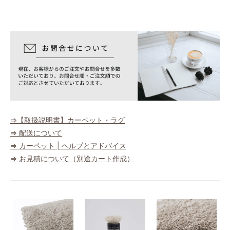
100
43,000円(税込47,300円)
110
47,300円(税込52,030円)
120
51,600円(税込56,760円)
130
55,900円(税込61,490円)
140
60,200円(税込66,220円)
⇒【取扱説明書】カーペット・ラグ
150
⇒ 配送について
64,500円(税込70,950円)
⇒ カーペット | ヘルプとアドバイス
160
⇒ お見積について（別途カート作成）
68,800円(税込75,680円)
170
73,100円(税込80,410円)
180
77,400円(税込85,140円)