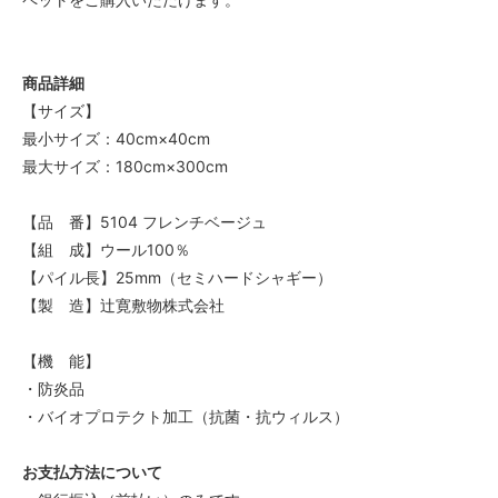
130
43,000円(税込47,300円)
140
43,000円(税込47,300円)
商品詳細
【サイズ】
150
43,000円(税込47,300円)
最小サイズ：40cm×40cm
最大サイズ：180cm×300cm
160
43,000円(税込47,300円)
【品 番】5104 フレンチベージュ
170
43,000円(税込47,300円)
【組 成】ウール100％
【パイル長】25mm（セミハードシャギー）
180
43,000円(税込47,300円)
【製 造】辻寛敷物株式会社
40
43,000円(税込47,300円)
【機 能】
・防炎品
50
43,000円(税込47,300円)
・バイオプロテクト加工（抗菌・抗ウィルス）
60
43,000円(税込47,300円)
お支払方法について