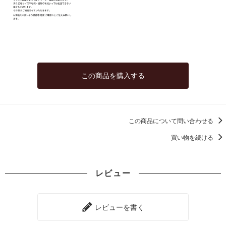
130
61,490円(税込67,639円)
140
66,220円(税込72,842円)
150
70,950円(税込78,045円)
この商品を購入する
160
75,680円(税込83,248円)
170
80,410円(税込88,451円)
この商品について問い合わせる
180
85,140円(税込93,654円)
買い物を続ける
40
43,000円(税込47,300円)
レビュー
50
43,000円(税込47,300円)
60
レビューを書く
43,000円(税込47,300円)