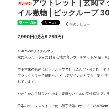
アウトレット | 玄関マッ
イル敷物 | ビックループ 3
0
件のレビュー
7,990円(税込8,789円)
45×75cmサイズのマット
家に入った一歩目に 踏み心地の良いウールマットが 足下を
羊毛本来の色糸にビックループで打ち込んだ・弾力性・ボリ
ブラックカラーで縁取った くもデザインがとても可愛く 
れています。
やわらかな手触りと心地よい豪華なパイルの底付感は 床に
日常のライフスタイルで使い勝手抜群のサイズ「45×75c