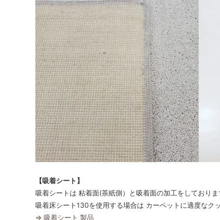
【吸着シート】
吸着シートは 粘着面(茶紙側）と吸着面の加工をしており
吸着床シート130を使用する場合は カーペットに適度なク
⇒ 吸着シート 製品