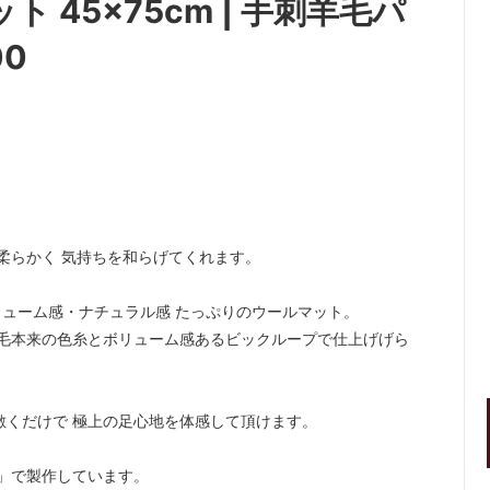
ト 45×75cm | 手刺羊毛パ
00
柔らかく 気持ちを和らげてくれます。
ューム感・ナチュラル感 たっぷりのウールマット。
羊毛本来の色糸とボリューム感あるビックループで仕上げげら
敷くだけで 極上の足心地を体感して頂けます。
m」で製作しています。