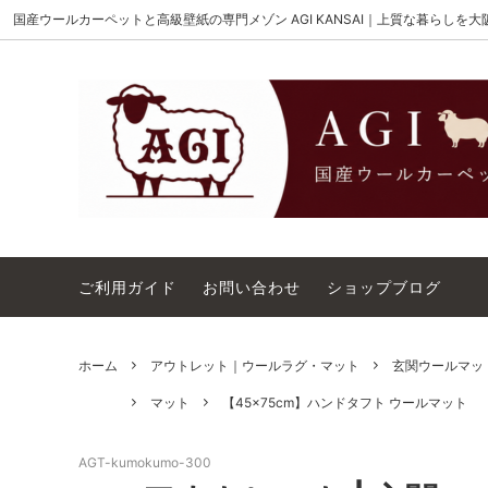
国産ウールカーペットと高級壁紙の専門メゾン AGI KANSAI｜上質な暮らしを
MAISON AKIGAMI
施工用ウールカーペット
AGI KANSAI について
The Wi
ウール
カーペ
ウィルトンオーダー｜別注ウールカーペ
アウト
ット施工用
コットンテープ｜10cm幅
カーペ
ご利用ガイド
お問い合わせ
ショップブログ
ホーム
アウトレット｜ウールラグ・マット
玄関ウールマッ
マット
【45×75cm】ハンドタフト ウールマット
AGT-kumokumo-300