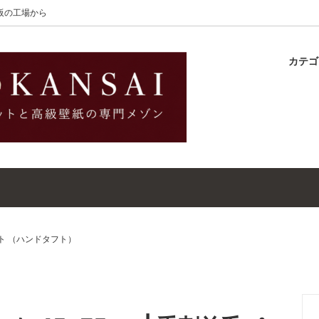
大阪の工場から
カテ
lton
ラグ
ットガイド
S-Wilton
マット
壁紙・クロスガイド
レット｜ウールラグ・マット
高級壁紙｜WALLCOVERINGS
ットクリーナー｜シミトリ剤
吸着シート
ト （ハンドタフト）