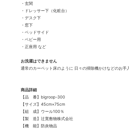
・玄関
・ドレッサー下（化粧台）
・デスク下
・窓下
・ベッドサイド
・ベビー用
・正座用 など
お洗濯はできません
通常のカーペット床のように 日々の掃除機かけなどのお手
商品詳細
【品 番】bigroop-300
【サイズ】45cm×75cm
【組 成】ウール100％
【製 造】辻寛敷物株式会社
【機 能】防炎物品