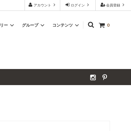
アカウント
ログイン
会員登録
ゴリー
グループ
コンテンツ
0
Grand Order｜別注ウールカーペット
2026年夏季休業のお知らせ
カーペット｜アンダーフェルト
お見積ページ