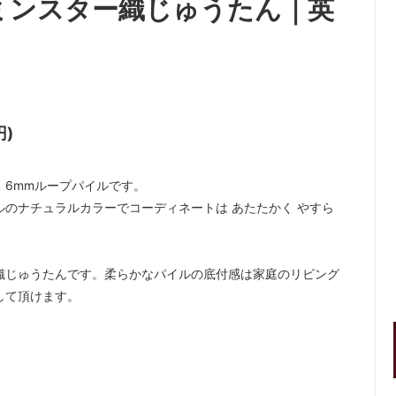
ミンスター織じゅうたん｜英
円)
 6mmループパイルです。
ルのナチュラルカラーでコーディネートは あたたかく やすら
織じゅうたんです。柔らかなパイルの底付感は家庭のリビング
して頂けます。