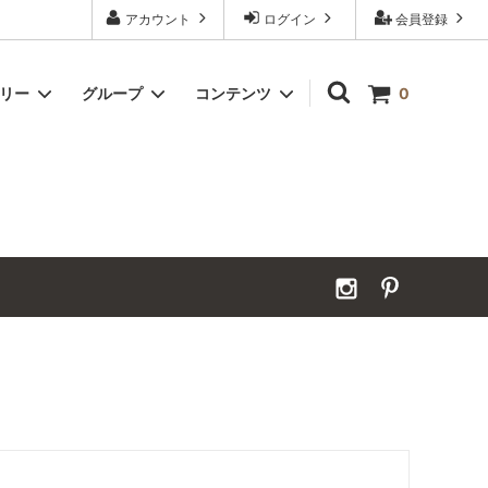
アカウント
ログイン
会員登録
ゴリー
グループ
コンテンツ
0
Grand Order｜別注ウールカーペット
2026年夏季休業のお知らせ
カーペット｜アンダーフェルト
お見積ページ