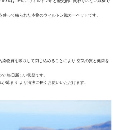
 90％は 正式にウィルトン市と歴史的に関わりのない織機で
機を使って織られた本物のウィルトン織カーペットです。
の汚染物質を吸収して閉じ込めることにより 空気の質と健康を
ので 毎日新しい状態です。
れが薄まり より清潔に長くお使いいただけます。