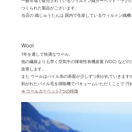
一般市場で販売されているウィルトン織カーペット・ラグの
つくられた製品がございます。
当店の 織じゅうたんは 国内で生産しているウィルトン織
Wool
1年を通して快適なウール。
他の繊維よりも早く空気中の揮発性有機炭素 (VOC) など
改善します。
また ウールはパイル糸の表面が少しずつ剥がれていきます
剥がれたパイル毛を掃除機でバキュームいただくことで 汚
⇒ ウールカーペット7つの特徴