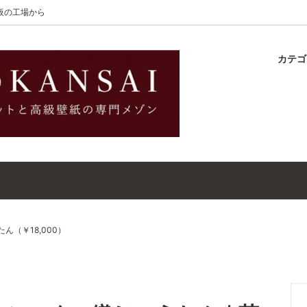
大阪の工場から
カテ
lton
ラグ
ットガイド
S-Wilton
マット
壁紙・クロスガイド
レット｜ウールラグ・マット
高級壁紙｜WALLCOVERINGS
ットクリーナー｜シミトリ剤
吸着シート
ん（￥18,000）