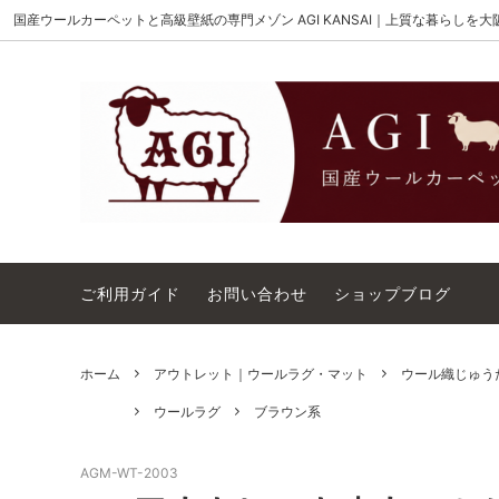
国産ウールカーペットと高級壁紙の専門メゾン AGI KANSAI｜上質な暮らしを
MAISON AKIGAMI
施工用ウールカーペット
AGI KANSAI について
The Wi
ウール
カーペ
ウィルトンオーダー｜別注ウールカーペ
アウト
ット施工用
コットンテープ｜10cm幅
カーペ
ご利用ガイド
お問い合わせ
ショップブログ
ホーム
アウトレット｜ウールラグ・マット
ウール織じゅうた
ウールラグ
ブラウン系
AGM-WT-2003