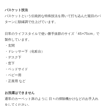
バスケット技法
バスケットという伝統的な特殊技法を用いて打ち込んだ籠目のパ
ターンに額縁調で仕上げています。
日常のライフスタイルで使い勝手抜群のサイズ「45×75cm」で
製作しています。
・玄関
・ドレッサー下（化粧台）
・デスク下
・窓下
・ベッドサイド
・ベビー用
・正座用 など
お洗濯はできません
通常のカーペット床のように 日々の掃除機かけなどのお手入れ
をしてください。