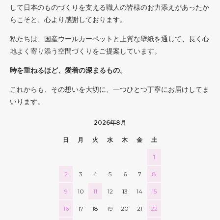
して日本のものづくりを支える職人の皆様のお力添えがあったか
らこそと、心より感謝しております。
私たちは、国産ウールカーペットと上質な壁紙を通して、長く心
地よく寄り添う空間づくりをご提案しています。
時を重ねるほど、愛着の深まるもの。
これからも、その想いを大切に、一つひとつ丁寧にお届けしてま
いります。
2026年8月
日
月
火
水
木
金
土
1
2
3
4
5
6
7
8
9
10
11
12
13
14
15
16
17
18
19
20
21
22