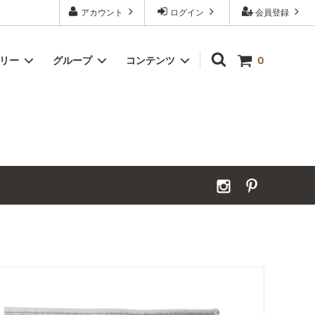
アカウント
ログイン
会員登録
ゴリー
グループ
コンテンツ
0
）
Grand Order（グランドオーダー）
2026年夏季休業のお知らせ
カーペット｜アンダーフェルト
お見積ページ