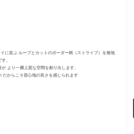
イに並ぶ ループとカットのボーダー柄（ストライプ）を無地
です。
性が より一層上質な空間を創り出します。
ton だからこそ居心地の良さを感じられます