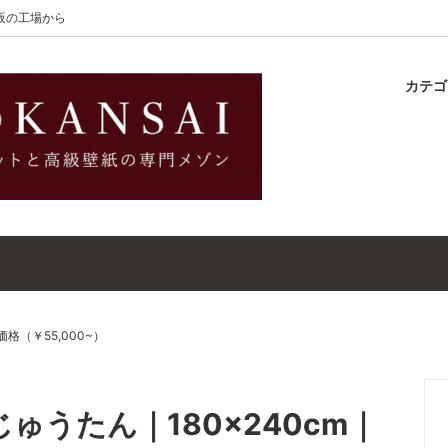
大阪の工場から
カテ
Wilton（ザ・ウィルトン）
ラグ
ットガイド
S-Wilton（エス・ウィルトン
マット
壁紙・クロスガイド
ET（ウールラグ・マット）
WALLPAPER（高級壁紙）
ットクリーナー｜シミトリ剤
吸着シート
別価格（￥55,000~）
織じゅうたん｜180×240cm｜