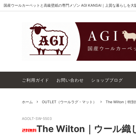
国産ウールカーペットと高級壁紙の専門メゾン AGI KANSAI｜上質な暮らしを
MAISON AKIGAMI
施工用ウールカーペット
AGI KANSAI について
The 
ウール
カーペ
Wilton Order（ウィルトンオーダー）
OUTL
コットンテープ｜10cm幅
カーペ
ご利用ガイド
お問い合わせ
ショップブログ
ホーム
OUTLET（ウールラグ・マット）
The Wilton｜特
AGOLT-SW-5503
The Wilton｜ウール