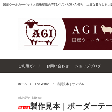
国産ウールカーペットと高級壁紙の専門メゾン AGI KANSAI｜上質な暮らしを
MAISON AKIGAMI
施工用ウールカーペット
AGI KANSAI について
The Wi
ウール
カーペ
ウィルトンオーダー｜別注ウールカーペ
アウト
ット施工用
コットンテープ｜10cm幅
カーペ
ご利用ガイド
お問い合わせ
ショップブログ
ホーム
The Wilton
品質見本｜サンプル
AM-SW-1189-sb
製作見本｜ボーダーテープ