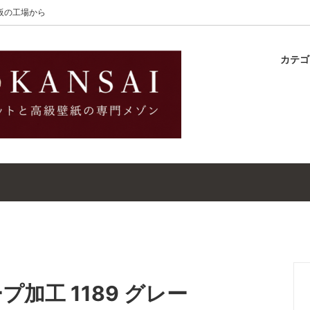
大阪の工場から
カテ
lton
ラグ
ットガイド
S-Wilton
マット
壁紙・クロスガイド
レット｜ウールラグ・マット
高級壁紙｜WALLCOVERINGS
ットクリーナー｜シミトリ剤
吸着シート
加工 1189 グレー