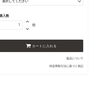
05 ダークブラウン
06 ネイビー
購入数
07 グリーン
個
08 ゴールド
09 レッドブラウン
10 ブラック
カートに入れる
11 オリーブ
返品について
特定商取引法に基づく表記