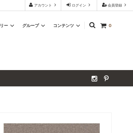
アカウント
ログイン
会員登録
ゴリー
グループ
コンテンツ
0
Grand Order｜別注ウールカーペット
2026年夏季休業のお知らせ
カーペット｜アンダーフェルト
お見積ページ