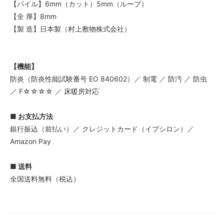
【パイル】6mm（カット）5mm（ループ）
【全 厚】8mm
【製 造】日本製（村上敷物株式会社）
【機能】
防炎（防炎性能試験番号 EO 840602）／ 制電 ／ 防汚 ／ 防虫
／ F☆☆☆☆ ／ 床暖房対応
■ お支払方法
銀行振込（前払い）／ クレジットカード（イプシロン）／
Amazon Pay
■ 送料
全国送料無料（税込）