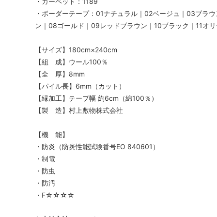
・カーペット：1189
・ボーダーテープ：01ナチュラル｜02ベージュ｜03ブラウ
ン｜08ゴールド｜09レッドブラウン｜10ブラック｜11オ
【サイズ】180cm×240cm
【組 成】ウール100％
【全 厚】8mm
【パイル長】6mm（カット）
【縁加工】テープ幅 約6cm（綿100％）
【製 造】村上敷物株式会社
【機 能】
・防炎（防炎性能試験番号EO 840601）
・制電
・防虫
・防汚
・F☆☆☆☆