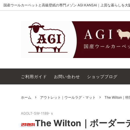
国産ウールカーペットと高級壁紙の専門メゾン AGI KANSAI｜上質な暮らしを
MAISON AKIGAMI
施工用ウールカーペット
AGI KANSAI について
The Wi
ウール
カーペ
ウィルトンオーダー｜別注ウールカーペ
アウト
ット施工用
コットンテープ｜10cm幅
カーペ
ご利用ガイド
お問い合わせ
ショップブログ
ホーム
アウトレット｜ウールラグ・マット
The Wilton
AGOLT-SW-1189-ｓ
The Wilton｜ボーダ