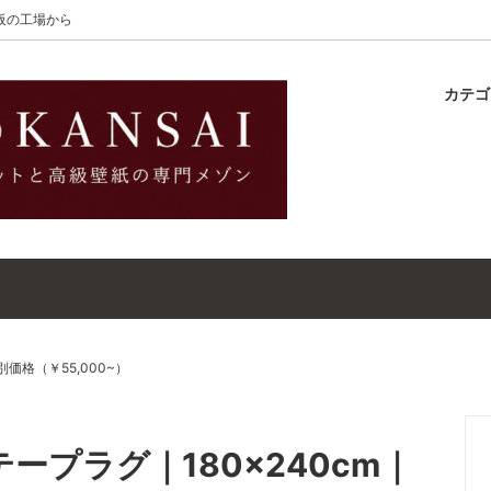
大阪の工場から
カテ
lton
ラグ
ットガイド
S-Wilton
マット
壁紙・クロスガイド
レット｜ウールラグ・マット
高級壁紙｜WALLCOVERINGS
ットクリーナー｜シミトリ剤
吸着シート
｜特別価格（￥55,000~）
ーテープラグ｜180×240cm｜