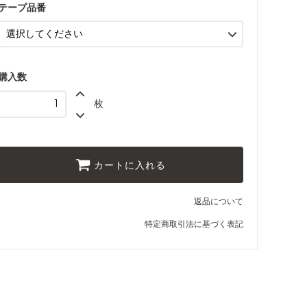
03 ブラウン
テープ品番
04 グレー
05 ダークブラウン
06 ネイビー
購入数
07 グリーン
枚
08 ゴールド
09 レッドブラウン
10 ブラック
カートに入れる
11 オリーブ
返品について
特定商取引法に基づく表記