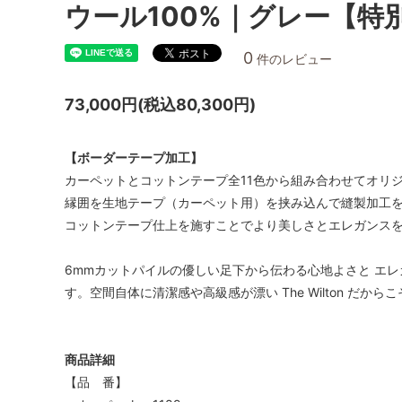
ウール100%｜グレー【特
0
件のレビュー
73,000円(税込80,300円)
【ボーダーテープ加工】
カーペットとコットンテープ全11色から組み合わせてオリ
縁囲を生地テープ（カーペット用）を挟み込んで縫製加工
コットンテープ仕上を施すことでより美しさとエレガンスを
6mmカットパイルの優しい足下から伝わる心地よさと エ
す。空間自体に清潔感や高級感が漂い The Wilton だ
商品詳細
【品 番】