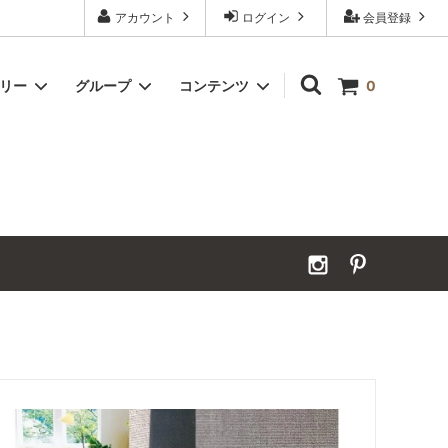
アカウント
ログイン
会員登録
ゴリー
グループ
コンテンツ
0
Grand Order｜別注ウールカーペット
2026年夏季休業のお知らせ
カーペット｜アンダーフェルト
お見積ページ