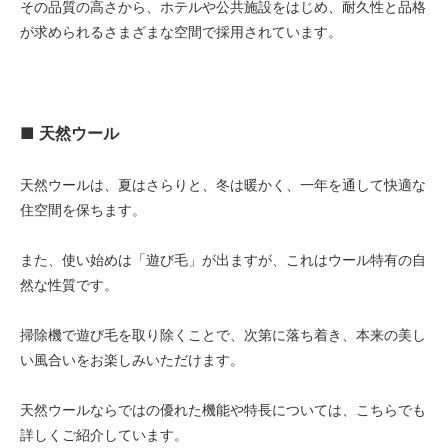
その品質の高さから、ホテルや公共施設をはじめ、耐久性と品格
56,000円(税込61,600円)
が求められるさまざまな空間で採用されています。
08 ゴールド
56,000円(税込61,600円)
09 レッドブラウン
56,000円(税込61,600円)
■ 天然ウール
10 ブラック
56,000円(税込61,600円)
天然ウールは、夏はさらりと、冬は暖かく、一年を通して快適な
11 オリーブ
56,000円(税込61,600円)
住空間を保ちます。
01 ナチュラル
60,000円(税込66,000円)
また、使い始めは「遊び毛」が出ますが、これはウール特有の自
然な性質です。
02 ベージュ
60,000円(税込66,000円)
掃除機で遊び毛を取り除くことで、次第に落ち着き、本来の美し
03 ブラウン
60,000円(税込66,000円)
い風合いをお楽しみいただけます。
04 グレー
60,000円(税込66,000円)
天然ウールならではの優れた機能や特長については、こちらでも
詳しくご紹介しています。
05 ダークブラウン