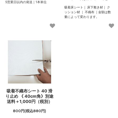
5営業日以内の発送｜1本単位
100,000円(税込110,000円)
吸着床シート｜ 床下敷き材｜ ク
04 グレー
ッション材 ｜ 不織布 ｜金額は数
100,000円(税込110,000円)
量によって変わります。
05 ダークブラウン
100,000円(税込110,000円)
06 ネイビー
100,000円(税込110,000円)
07 グリーン
100,000円(税込110,000円)
08 ゴールド
100,000円(税込110,000円)
09 レッドブラウン
100,000円(税込110,000円)
吸着不織布シート 40 滑
10 ブラック
100,000円(税込110,000円)
り止め 《 40cm角》別途
送料＋1,000円（税別）
11 オリーブ
100,000円(税込110,000円)
800円(税込880円)
01 ナチュラル