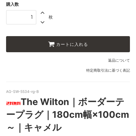
40,000円(税込44,000円)
購入数
07 グリーン
枚
40,000円(税込44,000円)
08 ゴールド
40,000円(税込44,000円)
09 レッドブラウン
カートに入れる
40,000円(税込44,000円)
10 ブラック
返品について
40,000円(税込44,000円)
特定商取引法に基づく表記
11 オリーブ
40,000円(税込44,000円)
01 ナチュラル
AG-SW-5534-rg-B
44,000円(税込48,400円)
The Wilton｜ボーダーテ
02 ベージュ
44,000円(税込48,400円)
ープラグ｜180cm幅×100cm
03 ブラウン
44,000円(税込48,400円)
～｜キャメル
04 グレー