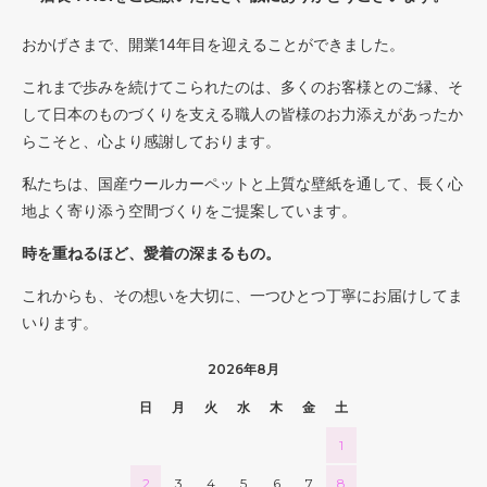
104,000円(税込114,400円)
おかげさまで、開業14年目を迎えることができました。
11 オリーブ
104,000円(税込114,400円)
これまで歩みを続けてこられたのは、多くのお客様とのご縁、そ
01 ナチュラル
して日本のものづくりを支える職人の皆様のお力添えがあったか
108,000円(税込118,800円)
らこそと、心より感謝しております。
02 ベージュ
108,000円(税込118,800円)
私たちは、国産ウールカーペットと上質な壁紙を通して、長く心
地よく寄り添う空間づくりをご提案しています。
03 ブラウン
108,000円(税込118,800円)
時を重ねるほど、愛着の深まるもの。
04 グレー
108,000円(税込118,800円)
これからも、その想いを大切に、一つひとつ丁寧にお届けしてま
05 ダークブラウン
いります。
108,000円(税込118,800円)
2026年8月
06 ネイビー
108,000円(税込118,800円)
日
月
火
水
木
金
土
07 グリーン
108,000円(税込118,800円)
1
08 ゴールド
2
3
4
5
6
7
8