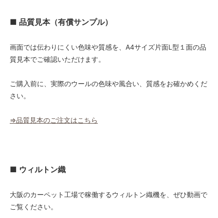
48,000円(税込52,800円)
■ 品質見本（有償サンプル）
01 ナチュラル
52,000円(税込57,200円)
02 ベージュ
画面では伝わりにくい色味や質感を、A4サイズ片面L型１面の品
52,000円(税込57,200円)
質見本でご確認いただけます。
03 ブラウン
52,000円(税込57,200円)
ご購入前に、実際のウールの色味や風合い、質感をお確かめくだ
04 グレー
さい。
52,000円(税込57,200円)
05 ダークブラウン
⇒品質見本のご注文はこちら
52,000円(税込57,200円)
06 ネイビー
52,000円(税込57,200円)
07 グリーン
■ ウィルトン織
52,000円(税込57,200円)
08 ゴールド
大阪のカーペット工場で稼働するウィルトン織機を、ぜひ動画で
52,000円(税込57,200円)
ご覧ください。
09 レッドブラウン