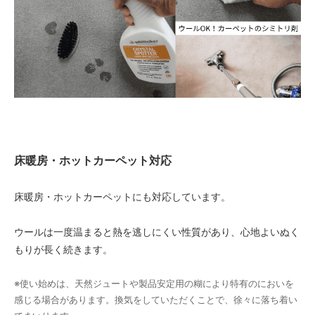
76,000円(税込83,600円)
07 グリーン
76,000円(税込83,600円)
08 ゴールド
76,000円(税込83,600円)
09 レッドブラウン
76,000円(税込83,600円)
10 ブラック
76,000円(税込83,600円)
床暖房・ホットカーペット対応
11 オリーブ
76,000円(税込83,600円)
床暖房・ホットカーペットにも対応しています。
01 ナチュラル
80,000円(税込88,000円)
ウールは一度温まると熱を逃しにくい性質があり、心地よいぬく
02 ベージュ
もりが長く続きます。
80,000円(税込88,000円)
03 ブラウン
※使い始めは、天然ジュートや製品安定用の糊により特有のにおいを
80,000円(税込88,000円)
感じる場合があります。換気をしていただくことで、徐々に落ち着い
04 グレー