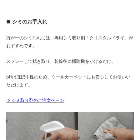
72,000円(税込79,200円)
09 レッドブラウン
72,000円(税込79,200円)
■ シミのお手入れ
10 ブラック
72,000円(税込79,200円)
万が一のシミ汚れには、専用シミ取り剤「クリスタルドライ」が
11 オリーブ
おすすめです。
72,000円(税込79,200円)
01 ナチュラル
スプレーして拭き取り、乾燥後に掃除機をかけるだけ。
76,000円(税込83,600円)
02 ベージュ
pHはほぼ中性のため、ウールカーペットにも安心してお使いい
76,000円(税込83,600円)
ただけます。
03 ブラウン
76,000円(税込83,600円)
⇒ シミ取り剤のご注文ページ
04 グレー
76,000円(税込83,600円)
05 ダークブラウン
76,000円(税込83,600円)
06 ネイビー