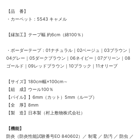
84,000円(税込92,400円)
【品 番】
03 ブラウン
・カーペット：5543 キャメル
84,000円(税込92,400円)
04 グレー
【縁加工】テープ幅 約6cm（綿100％）
84,000円(税込92,400円)
05 ダークブラウン
84,000円(税込92,400円)
・ボーダーテープ：01ナチュラル｜02ベージュ｜03ブラウン｜
04グレー｜05ダークブラウン｜06ネイビー｜07グリーン｜08
06 ネイビー
84,000円(税込92,400円)
ゴールド｜09レッドブラウン｜10ブラック｜11オリーブ
07 グリーン
84,000円(税込92,400円)
【サイズ】180cm幅×100cm～
【組 成】ウール100％
08 ゴールド
84,000円(税込92,400円)
【パイル】】6mm（カット）5mm（ループ）
【全 厚】8mm
09 レッドブラウン
84,000円(税込92,400円)
【製 造】日本製（村上敷物株式会社）
10 ブラック
84,000円(税込92,400円)
【機能】
防炎（防炎性能試験番号EO 840602）／ 制電 ／ 防汚 ／ 防虫 ／
11 オリーブ