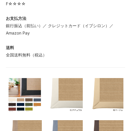
84,000円(税込92,400円)
F☆☆☆☆
01 ナチュラル
88,000円(税込96,800円)
お支払方法
銀行振込（前払い）／ クレジットカード（イプシロン）／
02 ベージュ
88,000円(税込96,800円)
Amazon Pay
03 ブラウン
88,000円(税込96,800円)
送料
全国送料無料（税込）
04 グレー
88,000円(税込96,800円)
05 ダークブラウン
88,000円(税込96,800円)
06 ネイビー
88,000円(税込96,800円)
07 グリーン
88,000円(税込96,800円)
08 ゴールド
88,000円(税込96,800円)
09 レッドブラウン