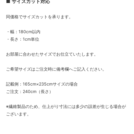
■ サイズカット対応
68,000円(税込74,800円)
02 ベージュ
同価格でサイズカットを承ります。
68,000円(税込74,800円)
03 ブラウン
・幅：180cm以内
68,000円(税込74,800円)
・長さ：1cm単位
04 グレー
68,000円(税込74,800円)
お部屋に合わせたサイズでお仕立ていたします。
05 ダークブラウン
68,000円(税込74,800円)
ご希望サイズはご注文時に備考欄へご記入ください。
06 ネイビー
68,000円(税込74,800円)
記載例：165cm×235cmサイズの場合
07 グリーン
ご注文：240cm（長さ）
68,000円(税込74,800円)
08 ゴールド
※繊維製品のため、仕上がり寸法には多少の誤差が生じる場合が
68,000円(税込74,800円)
ございます。
09 レッドブラウン
68,000円(税込74,800円)
10 ブラック