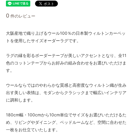
44,000円(税込48,400円)
05 ダークブラウン
0
件のレビュー
44,000円(税込48,400円)
06 ネイビー
44,000円(税込48,400円)
大阪産地で織り上げるウール100％の日本製ウィルトンカーペッ
トを使用したサイズオーダーラグです。
07 グリーン
44,000円(税込48,400円)
ラグの縁を彩るボーダーテープが美しいアクセントとなり、全11
08 ゴールド
44,000円(税込48,400円)
色のコットンテープからお好みの組み合わせをお選びいただけま
す。
09 レッドブラウン
44,000円(税込48,400円)
ウールならではのやわらかな質感と高密度なウィルトン織が生み
10 ブラック
44,000円(税込48,400円)
出す美しい表情は、モダンからクラシックまで幅広いインテリア
に調和します。
11 オリーブ
44,000円(税込48,400円)
180cm幅・100cmから10cm単位でサイズをお選びいただけるた
01 ナチュラル
48,000円(税込52,800円)
め、リビングやダイニング、ベッドルームなど、空間に合わせた
一枚をお仕立ていたします。
02 ベージュ