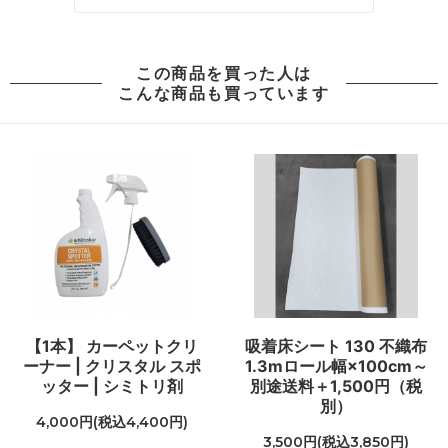
96,000円(税込105,600円)
06 ネイビー
96,000円(税込105,600円)
この商品を買った人は
こんな商品も買っています
07 グリーン
96,000円(税込105,600円)
08 ゴールド
96,000円(税込105,600円)
09 レッドブラウン
96,000円(税込105,600円)
10 ブラック
96,000円(税込105,600円)
11 オリーブ
96,000円(税込105,600円)
01 ナチュラル
【1本】 カーペットクリ
吸着床シート 130 不織布
100,000円(税込110,000円)
ーナー | クリスタル スポ
1.3mロール幅×100cm～
ッター | シミトリ剤
別途送料＋1,500円（税
02 ベージュ
別）
100,000円(税込110,000円)
4,000円(税込4,400円)
3,500円(税込3,850円)
03 ブラウン