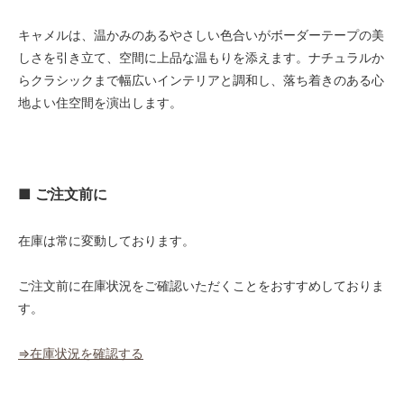
48,000円(税込52,800円)
キャメルは、温かみのあるやさしい色合いがボーダーテープの美
03 ブラウン
48,000円(税込52,800円)
しさを引き立て、空間に上品な温もりを添えます。ナチュラルか
らクラシックまで幅広いインテリアと調和し、落ち着きのある心
04 グレー
48,000円(税込52,800円)
地よい住空間を演出します。
05 ダークブラウン
48,000円(税込52,800円)
06 ネイビー
48,000円(税込52,800円)
■ ご注文前に
07 グリーン
48,000円(税込52,800円)
在庫は常に変動しております。
08 ゴールド
48,000円(税込52,800円)
ご注文前に在庫状況をご確認いただくことをおすすめしておりま
す。
09 レッドブラウン
48,000円(税込52,800円)
⇒在庫状況を確認する
10 ブラック
48,000円(税込52,800円)
11 オリーブ