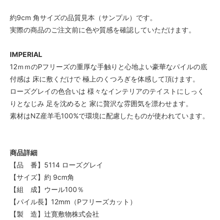
約9cm 角サイズの品質見本（サンプル）です。
実際の商品のご注文前に色や質感を確認していただけます。
IMPERIAL
12ｍｍのPフリーズの重厚な手触りと心地よい豪華なパイルの底
付感は 床に敷くだけで 極上のくつろぎを体感して頂けます。
ローズグレイの色合いは 様々なインテリアのテイストにしっく
りとなじみ 足を沈めると 家に贅沢な雰囲気を漂わせます。
素材はNZ産羊毛100%で環境に配慮したものが使われています。
商品詳細
【品 番】5114 ローズグレイ
【サイズ】約 9cm角
【組 成】ウール100％
【パイル長】12mm（Pフリーズカット）
【製 造】辻寛敷物株式会社