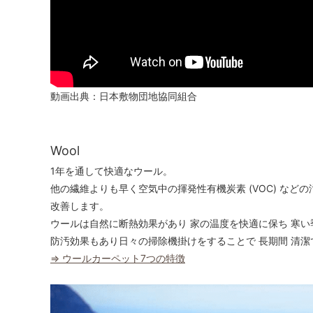
動画出典：日本敷物団地協同組合
Wool
1年を通して快適なウール。
他の繊維よりも早く空気中の揮発性有機炭素 (VOC) など
改善します。
ウールは自然に断熱効果があり 家の温度を快適に保ち 寒い
防汚効果もあり日々の掃除機掛けをすることで 長期間 清
⇒ ウールカーペット7つの特徴