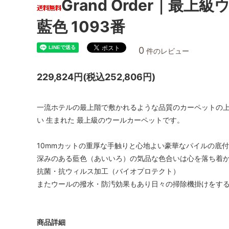
Grand Order｜最上
藍色 1093番
0
件のレビュー
229,824円(税込252,806円)
一流ホテルの最上階で敷かれるような品質のカーペットの上
い 生まれた 最上級のウールカーペットです。
10mmカットの重厚な手触りと心地よい豪華なパイルの底付
深みのある藍色（あいいろ）の気品な色合いは心を落ち着
抗菌・抗ウィルス加工（バイオプロテクト）
またウールの撥水・防汚効果もあり日々の掃除機掛けをする
商品詳細