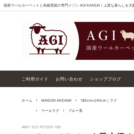
国産ウールカーペットと高級壁紙の専門メゾン AGI KANSAI｜上質な暮らしを
MAISON AKIGAMI
施工用ウールカーペット
AGI KANSAI について
The Wi
ウール
カーペ
ウィルトンオーダー｜別注ウールカーペ
アウト
ット施工用
コットンテープ｜10cm幅
カーペ
ご利用ガイド
お問い合わせ
ショップブログ
ホーム
MAISON AKIGAMI
180cm×240cm｜ラグ
ウールラグ
ブルー系
AWC-103-PE1093-180