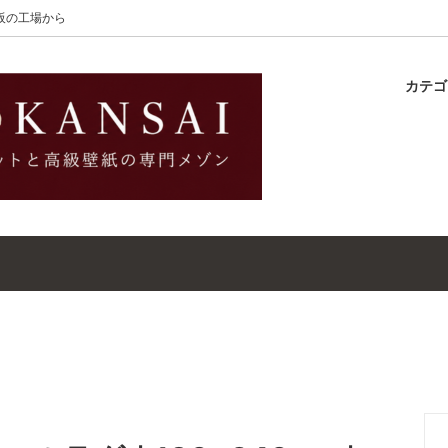
大阪の工場から
カテ
lton
ラグ
ットガイド
S-Wilton
マット
壁紙・クロスガイド
レット｜ウールラグ・マット
高級壁紙｜WALLCOVERINGS
ットクリーナー｜シミトリ剤
吸着シート