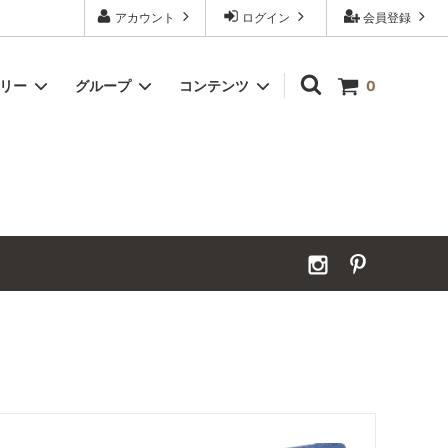
アカウント
ログイン
会員登録
ゴリー
グループ
コンテンツ
0
Grand Order｜別注ウールカーペット
2026年夏季休業のお知らせ
カーペット｜アンダーフェルト
お見積ページ