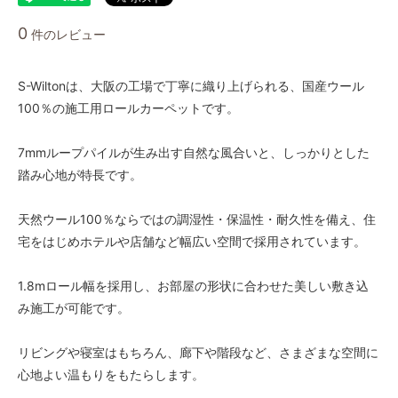
1.8m幅（2本セット）
0
件のレビュー
162,500円(税込178,750円)
1.8m幅（2本セット）
169,000円(税込185,900円)
S-Wiltonは、大阪の工場で丁寧に織り上げられる、国産ウール
100％の施工用ロールカーペットです。
1.8m幅（2本セット）
175,500円(税込193,050円)
7mmループパイルが生み出す自然な風合いと、しっかりとした
1.8m幅（2本セット）
182,000円(税込200,200円)
踏み心地が特長です。
1.8m幅（2本セット）
188,500円(税込207,350円)
天然ウール100％ならではの調湿性・保温性・耐久性を備え、住
宅をはじめホテルや店舗など幅広い空間で採用されています。
1.8m幅（2本セット）
195,000円(税込214,500円)
1.8mロール幅を採用し、お部屋の形状に合わせた美しい敷き込
1.8m幅（2本セット）
201,500円(税込221,650円)
み施工が可能です。
1.8m幅（2本セット）
208,000円(税込228,800円)
リビングや寝室はもちろん、廊下や階段など、さまざまな空間に
心地よい温もりをもたらします。
1.8m幅（2本セット）
214,500円(税込235,950円)