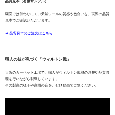
品質見本（有償サンプル）
1.8m幅（2本セット）
279,500円(税込307,450円)
画面では伝わりにくい天然ウールの質感や色合いを、実際の品質
見本でご確認いただけます。
1.8m幅（2本セット）
286,000円(税込314,600円)
⇒ 品質見本のご注文はこちら
1.8m幅（2本セット）
292,500円(税込321,750円)
1.8m幅（2本セット）
299,000円(税込328,900円)
職人の技が息づく「ウィルトン織」
1.8m幅（2本セット）
305,500円(税込336,050円)
1.8m幅（2本セット）
大阪のカーペット工場で、職人がウィルトン織機の調整や品質管
312,000円(税込343,200円)
理を行いながら製織しています。
1.8m幅（2本セット）
その製織の様子や織機の音を、ぜひ動画でご覧ください。
318,500円(税込350,350円)
1.8m幅（2本セット）
325,000円(税込357,500円)