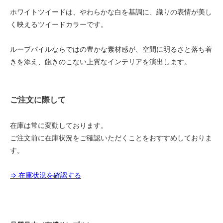
ホワイトツイードは、やわらかな白を基調に、織りの表情が美し
1.8m幅（2本セット）
221,000円(税込243,100円)
く映えるツイードカラーです。
1.8m幅（2本セット）
227,500円(税込250,250円)
ループパイルならではの豊かな素材感が、空間に明るさと落ち着
きを添え、飽きのこない上質なインテリアを演出します。
1.8m幅（2本セット）
234,000円(税込257,400円)
1.8m幅（2本セット）
240,500円(税込264,550円)
ご注文に際して
1.8m幅（2本セット）
247,000円(税込271,700円)
在庫は常に変動しております。
ご注文前に在庫状況をご確認いただくことをおすすめしておりま
1.8m幅（2本セット）
253,500円(税込278,850円)
す。
1.8m幅（2本セット）
260,000円(税込286,000円)
⇒ 在庫状況を確認する
1.8m幅（2本セット）
266,500円(税込293,150円)
1.8m幅（2本セット）
273,000円(税込300,300円)