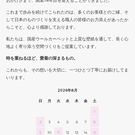
おかげさまで、開業14年目を迎えることができました。
これまで歩みを続けてこられたのは、多くのお客様とのご縁、そ
して日本のものづくりを支える職人の皆様のお力添えがあったか
らこそと、心より感謝しております。
私たちは、国産ウールカーペットと上質な壁紙を通して、長く心
地よく寄り添う空間づくりをご提案しています。
時を重ねるほど、愛着の深まるもの。
これからも、その想いを大切に、一つひとつ丁寧にお届けしてま
いります。
2026年8月
日
月
火
水
木
金
土
1
2
3
4
5
6
7
8
9
10
11
12
13
14
15