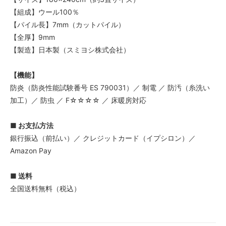
【組成】ウール100％
【パイル長】7mm（カットパイル）
【全厚】9mm
【製造】日本製（スミヨシ株式会社）
【機能】
防炎（防炎性能試験番号 ES 790031）／ 制電 ／ 防汚（糸洗い
加工）／ 防虫 ／ F☆☆☆☆ ／ 床暖房対応
■ お支払方法
銀行振込（前払い）／ クレジットカード（イプシロン）／
Amazon Pay
■ 送料
全国送料無料（税込）