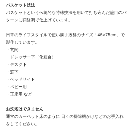
バスケット技法
バスケットという伝統的な特殊技法を用いて打ち込んだ籠目のパ
ターンに額縁調で仕上げています。
日常のライフスタイルで使い勝手抜群のサイズ「45×75cm」で
製作しています。
・玄関
・ドレッサー下（化粧台）
・デスク下
・窓下
・ベッドサイド
・ベビー用
・正座用 など
お洗濯はできません
通常のカーペット床のように 日々の掃除機かけなどのお手入れ
をしてください。