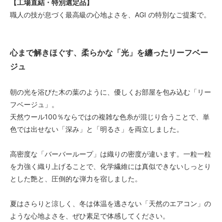
【工場直結・特別選定品】
職人の技が息づく最高級の心地よさを、AGI の特別なご提案で。
心まで解きほぐす、柔らかな「光」を纏ったリーフベー
ジュ
朝の光を浴びた木の葉のように、優しくお部屋を包み込む「リー
フベージュ」。
天然ウール100％ならではの複雑な色糸が混じり合うことで、単
色では出せない「深み」と「明るさ」を両立しました。
高密度な「バーバーループ」は織りの密度が違います。一粒一粒
を力強く織り上げることで、化学繊維には真似できないしっとり
とした艶と、圧倒的な弾力を宿しました。
夏はさらりと涼しく、冬は体温を逃さない「天然のエアコン」の
ような心地よさを、ぜひ素足で体感してください。