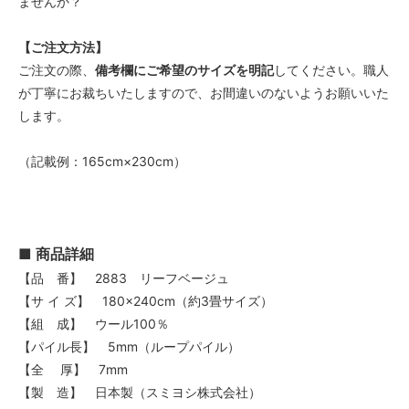
ませんか？
【ご注文方法】
ご注文の際、
備考欄にご希望のサイズを明記
してください。職人
が丁寧にお裁ちいたしますので、お間違いのないようお願いいた
します。
（記載例：165cm×230cm）
■ 商品詳細
【品 番】 2883 リーフベージュ
【サ イ ズ】 180×240cm（約3畳サイズ）
【組 成】 ウール100％
【パイル長】 5mm（ループパイル）
【全 厚】 7mm
【製 造】 日本製（スミヨシ株式会社）