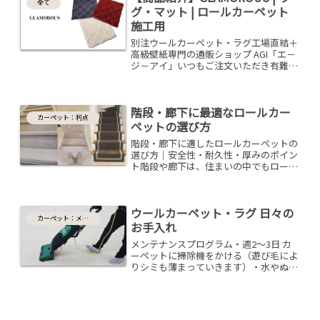
全て
グ・マット | ロールカーペット
施工用
別注ウールカーペット・ラグ工場直結＋
高級壁紙専門の通販ショップ AGI「エ－
ジ－アイ」いつもご注文いただき有難う
ございます♪GLAMOROUS：グラマラス
女性的でありながらもジェンダーレスか
つ伝統的な特殊技法を用いてエッジの利
階段・廊下に最適なロールカー
いた華やかなカ...
カーペット：利点
ペットの選び方
階段・廊下に適したロールカーペットの
選び方｜安全性・耐久性・厚みのポイン
ト階段や廊下は、住まいの中でもロール
カーペットを敷く機会の多い場所です。
一方で、毎日何度も歩く場所だからこ
そ、カーペット選びには注意が必要で
ウールカーペット・ラグ 日々の
す。色やデザインだけでなく、...
カーペット：メンテナンス
お手入れ
メンテナンスプログラム・週2～3日 カ
ーペットに掃除機をかける（遊び毛によ
りシミも薄まっていきます）・水やぬる
ま湯でシミを薄めながら 汚れをキッチ
ンペーパーやタオルに移していきま
す。・当店のカーペット ケア・スポット
クリーナー剤を使用して日...