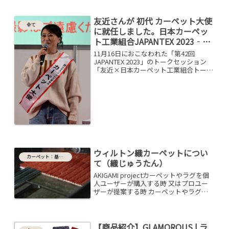
流ホテルの品質へ高級プレタポルテウィ
ルトン織カーペットブランド『 The
友近さんが 初代 カーペット大使
Wilton 』大...
全て
に就任しました。日本カーペッ
ト工業組合JAPANTEX 2023‐Ａ
ＧＩカーペット
11月16日におこなわれた「第42回
JAPANTEX 2023」のトークセッション
「友近×日本カーペット工業組合トーク
セッション“全じゅうたん”はメッチャ住
みやすい！」において 友近さんに任命
証を授与しました。タレントの友近さん
がカーペッ...
ウィルトン織カーペットについ
カーペット：基礎知識
て（織じゅうたん）
AKIGAMI projectカーペットやラグを個
人ユーザーが購入する時 又はプロユー
ザーが提案する時 カーペットやラグの
種類が多く 不確かな情報を得ているこ
とが多いでしょう。販売されている その
ほとんどが専門ではないこと また製法
によって...
【商品紹介】GLAMOROUS | ラ