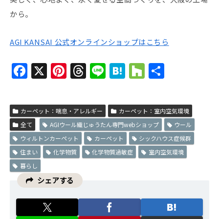
から。
AGI KANSAI 公式オンラインショップはこちら
F
X
Pi
T
Li
H
H
共
a
nt
h
n
at
o
有
c
er
re
e
e
u
カーペット：喘息・アレルギー
e
e
a
カーペット：室内空気環境
n
zz
全て
AGIウール織じゅうたん専門webショップ
ウール
b
st
d
a
ウィルトンカーペット
カーペット
シックハウス症候群
o
s
住まい
化学物質
化学物質過敏症
室内空気環境
o
暮らし
k
シェアする