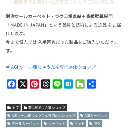
最後までお読みいただきありがとうございました
別注ウールカーペット・ラグ工場直結＋高級壁紙専門
「MADE IN JAPAN」という品質と技術による逸品 をお届
けします。
今まで個人では 入手困難だった製品をご購入いただけま
す。
⇒ AGI ウール織じゅうたん専門webショップ
F
X
Pi
T
Li
H
H
共
a
nt
h
n
at
o
有
c
er
re
e
e
u
全て
e
商品紹介：AGI ショップ
e
a
n
zz
AGIウール織じゅうたん専門webショップ
AGIカーペット
b
st
d
a
ウールカーペット
カーペット
マット
ラグ