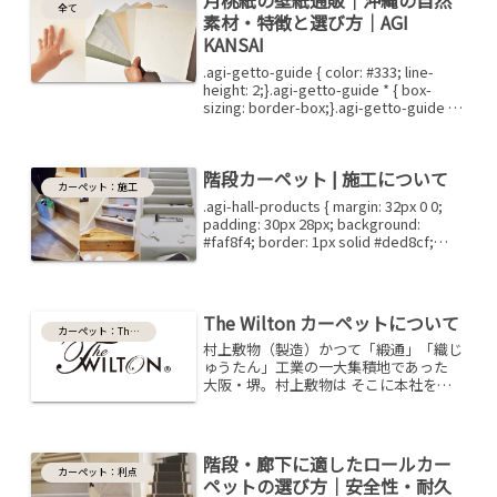
月桃紙の壁紙通販｜沖縄の自然
全て
素材・特徴と選び方｜AGI
KANSAI
.agi-getto-guide { color: #333; line-
height: 2;}.agi-getto-guide * { box-
sizing: border-box;}.agi-getto-guide a {
color:...
階段カーペット | 施工について
カーペット：施工
.agi-hall-products { margin: 32px 0 0;
padding: 30px 28px; background:
#faf8f4; border: 1px solid #ded8cf;
box-sizing: b...
The Wilton カーペットについて
カーペット：The Wilton
村上敷物（製造）かつて「緞通」「織じ
ゅうたん」工業の一大集積地であった
大阪・堺。村上敷物は そこに本社を構
えカーペットを製造しています。創業以
来、高級ホテルをはじめ 多くのお客様
の要求に答えることで技術を培ってきま
した。その中で生まれたブ...
階段・廊下に適したロールカー
カーペット：利点
ペットの選び方｜安全性・耐久