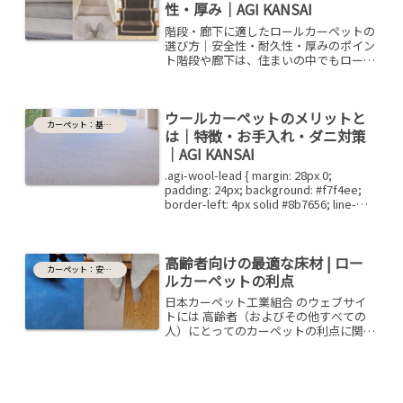
性・厚み｜AGI KANSAI
階段・廊下に適したロールカーペットの
選び方｜安全性・耐久性・厚みのポイン
ト階段や廊下は、住まいの中でもロール
カーペットを敷く機会の多い場所です。
一方で、毎日何度も歩く場所だからこ
そ、カーペット選びには注意が必要で
ウールカーペットのメリットと
す。色やデザインだけでなく、...
カーペット：基礎知識
は｜特徴・お手入れ・ダニ対策
｜AGI KANSAI
.agi-wool-lead { margin: 28px 0;
padding: 24px; background: #f7f4ee;
border-left: 4px solid #8b7656; line-
height: 1.9;}....
高齢者向けの最適な床材 | ロー
カーペット：安全性
ルカーペットの利点
日本カーペット工業組合 のウェブサイ
トには 高齢者（およびその他すべての
人）にとってのカーペットの利点に関す
る情報がたくさん掲載されていますが
ここでは ロールカーペットが高齢者に
とって最適な床材である理由をいくつか
ご紹介します。