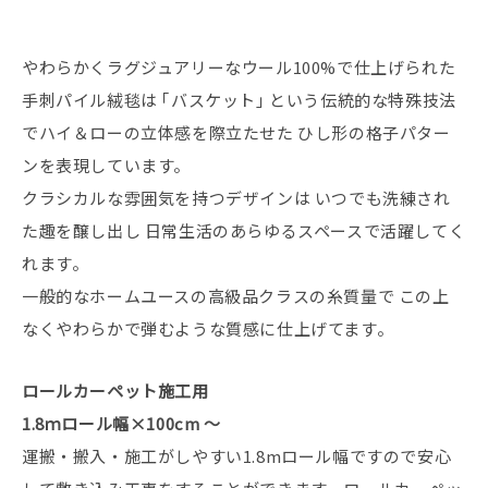
やわらかくラグジュアリーなウール100%で仕上げられた
手刺パイル絨毯は ｢バスケット｣ という伝統的な特殊技法
でハイ＆ローの立体感を際立たせた ひし形の格子パター
ンを表現しています。
クラシカルな雰囲気を持つデザインは いつでも洗練され
た趣を醸し出し 日常生活のあらゆるスペースで活躍してく
れます。
一般的なホームユースの高級品クラスの糸質量で この上
なくやわらかで弾むような質感に仕上げてます。
ロールカーペット施工用
1.8ｍロール幅×100cm ～
運搬・搬入・施工がしやすい1.8mロール幅ですので安心