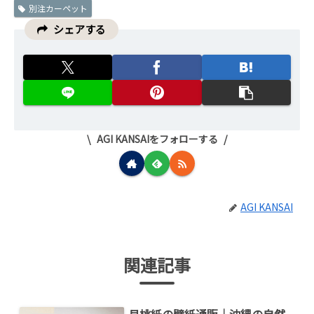
o
s
別注カーペット
o
シェアする
k
AGI KANSAIをフォローする
AGI KANSAI
関連記事