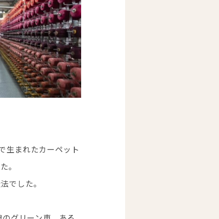
ンで生まれたカーペット
した。
造法でした。
線のグリーン車、ある