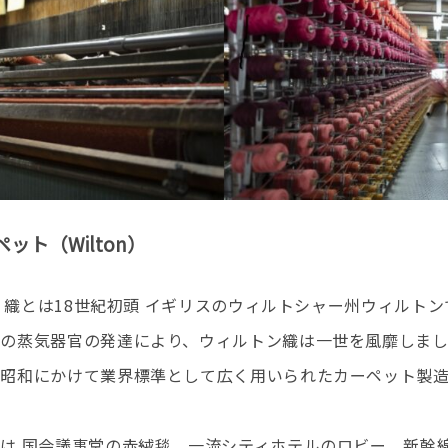
ット（Wilton）
on）織とは18世紀初頭 イギリスのウィルトシャー州ウィルト
降の蒸気器官の発達により、ウィルトン織は一世を風靡しま
ら昭和にかけて業界標準として広く用いられたカーペット製
は 国会議事堂の赤絨毯、一流シティホテルのロビー、新幹